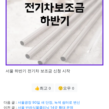
서울 하반기 전기차 보조금 신청 시작
👍최고
😗오우
0
0
다음 글 :
서울광장 90일 새 단장, 녹색 쉼터로 변신
이전 글 :
서울 반려식물클리닉 14곳 확대 운영