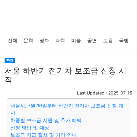
전체
문학
영화
과학
미술
공연
고용
국방
법률
음악
드라마
보험
연예인
만화
환경
환경
서울 하반기 전기차 보조금 신청 시
보건
질병
가요
방송
일상
주식
암호화폐
작
블록체인
결혼
육아
반려동물
패션
미용
Last Updated :
2025-07-15
서울시, 7월 16일부터 하반기 전기차 보조금 신청 개
증권
인테리어
요리
상품리뷰
원예
금융
시
차종별 보조금 지원 및 추가 혜택
게임
스포츠
사진
대출
자동차
취미
여행
신청 방법 및 대상
보조금 지급 절차 및 기타 안내