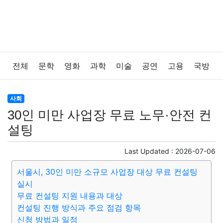
전체
문학
영화
과학
미술
공연
고용
국방
법률
음악
드라마
보험
연예인
만화
환경
사회
30인 미만 사업장 무료 노무·안전 컨
보건
질병
가요
방송
일상
주식
암호화폐
설팅
블록체인
결혼
육아
반려동물
패션
미용
Last Updated :
2026-07-06
서울시, 30인 미만 소규모 사업장 대상 무료 컨설팅
증권
인테리어
요리
상품리뷰
원예
금융
실시
무료 컨설팅 지원 내용과 대상
게임
스포츠
사진
대출
자동차
취미
여행
컨설팅 진행 방식과 주요 점검 항목
신청 방법과 일정