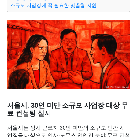
맛집
IT
컴퓨터
기술
종교
사회
정치
건강
소규모 사업장에 꼭 필요한 맞춤형 지원
의료
의학
경제
마케팅
부동산
외국어
교육
교통
생활
기타
서울시, 30인 미만 소규모 사업장 대상 무
료 컨설팅 실시
서울시는 상시 근로자 30인 미만의 소규모 민간 사
업장을 대상으로 인사·노무·산업안전 분야 무료 컨설