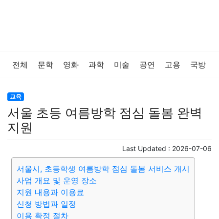
전체
문학
영화
과학
미술
공연
고용
국방
법률
음악
드라마
보험
연예인
만화
환경
교육
서울 초등 여름방학 점심 돌봄 완벽
보건
질병
가요
방송
일상
주식
암호화폐
지원
블록체인
결혼
육아
반려동물
패션
미용
Last Updated :
2026-07-06
서울시, 초등학생 여름방학 점심 돌봄 서비스 개시
증권
인테리어
요리
상품리뷰
원예
금융
사업 개요 및 운영 장소
지원 내용과 이용료
게임
스포츠
사진
대출
자동차
취미
여행
신청 방법과 일정
이용 확정 절차