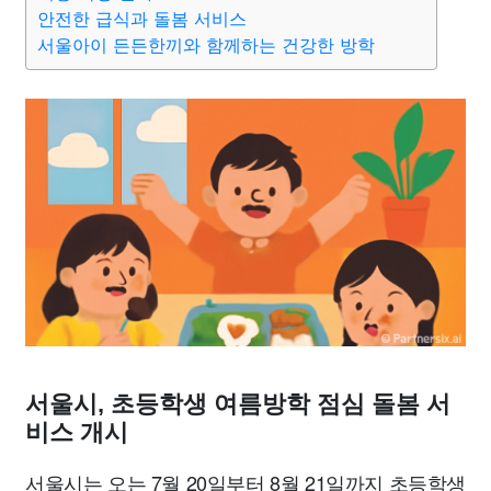
맛집
IT
컴퓨터
기술
종교
사회
정치
건강
안전한 급식과 돌봄 서비스
서울아이 든든한끼와 함께하는 건강한 방학
의료
의학
경제
마케팅
부동산
외국어
교육
교통
생활
기타
서울시, 초등학생 여름방학 점심 돌봄 서
비스 개시
서울시는 오는 7월 20일부터 8월 21일까지 초등학생