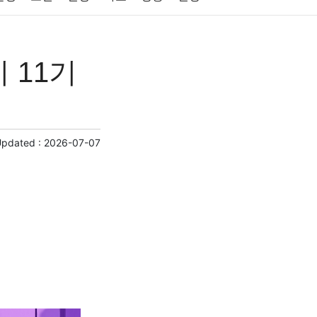
원예
금융
게임
스포츠
사진
 11기
제
마케팅
부동산
외국어
교육
교통
Updated :
2026-07-07