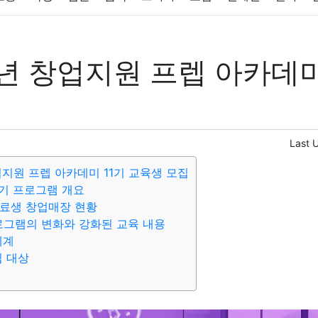
반려동물
패션
미용
증권
인테리어
요리
상품리뷰
년 창업지원 프렙 아카데미
컴퓨터
기술
종교
사회
정치
건강
의료
의학
경
Last 
업지원 프렙 아카데미 11기 교육생 모집
1기 프로그램 개요
수료생 창업매장 현황
프로그램의 변화와 강화된 교육 내용
체계
집 대상