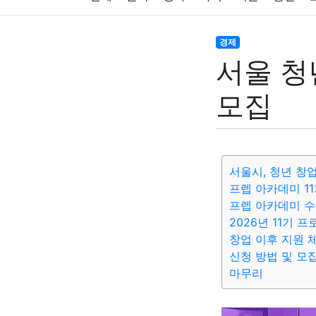
주식
암호화폐
블록체인
결혼
육아
경제
서울 청
대출
자동차
취미
여행
맛집
IT
모집
생활
기타
서울시, 청년 창
프렙 아카데미 1
프렙 아카데미 
2026년 11기 
창업 이후 지원 
신청 방법 및 모
마무리