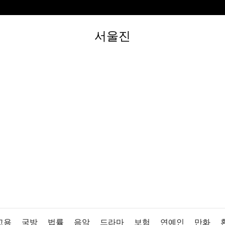
서울진
고용
국방
법률
음악
드라마
보험
연예인
만화