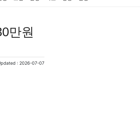
원예
금융
게임
스포츠
사진
30만원
제
마케팅
부동산
외국어
교육
교통
Updated :
2026-07-07