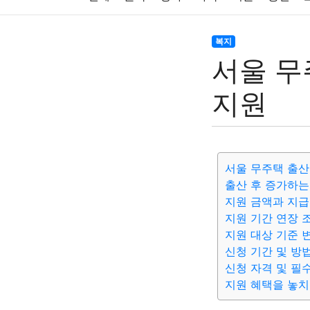
주식
암호화폐
블록체인
결혼
육아
복지
서울 무
대출
자동차
취미
여행
맛집
IT
지원
생활
기타
서울 무주택 출산
출산 후 증가하는
지원 금액과 지급
지원 기간 연장 
지원 대상 기준 
신청 기간 및 방
신청 자격 및 필
지원 혜택을 놓치