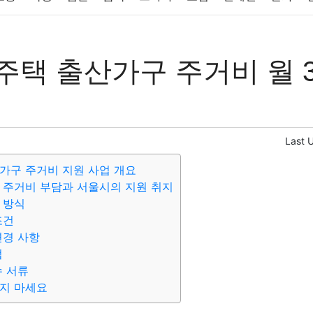
반려동물
패션
미용
증권
인테리어
요리
상품리뷰
주택 출산가구 주거비 월 
컴퓨터
기술
종교
사회
정치
건강
의료
의학
경
Last 
가구 주거비 지원 사업 개요
 주거비 부담과 서울시의 지원 취지
 방식
조건
변경 사항
법
수 서류
지 마세요