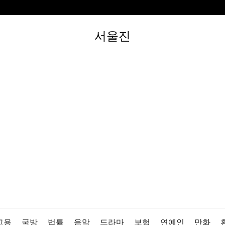
서울진
고용
국방
법률
음악
드라마
보험
연예인
만화