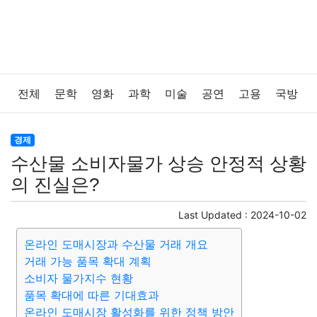
전체
문학
영화
과학
미술
공연
고용
국방
법률
음악
드라마
보험
연예인
만화
환경
경제
수산물 소비자물가 상승 안정적 상황
보건
질병
가요
방송
일상
주식
암호화폐
의 진실은?
블록체인
결혼
육아
반려동물
패션
미용
Last Updated :
2024-10-02
온라인 도매시장과 수산물 거래 개요
증권
인테리어
요리
상품리뷰
원예
금융
거래 가능 품목 확대 계획
소비자 물가지수 현황
게임
스포츠
사진
대출
자동차
취미
여행
품목 확대에 따른 기대효과
온라인 도매시장 활성화를 위한 정책 방안