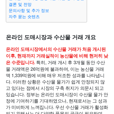
맛집
IT
컴퓨터
기술
종교
사회
정치
건강
결론 및 전망
문의사항 및 추가 정보
자주 묻는 숏텐츠
의료
의학
경제
마케팅
부동산
외국어
교육
교통
생활
기타
온라인 도매시장과 수산물 거래 개요
온라인 도매시장에서의 수산물 거래가 처음 개시된
이후, 현재까지 거래실적이 농산물에 비해 현저히 낮
특히, 거래 개시 후 3개월 동안 수산
은 수준입니다.
물 거래액은 26억원에 불과하며, 이는 농산물 거래
액 1,339억원에 비해 매우 저조한 성과를 나타냅니
다. 이러한 상황은 수산물 물가가 쉽게 안정되지 않
고 있다는 점에서 시장의 구축 취지가 의문시 되고
있습니다. 정부는 온라인 도매시장이 수산물 물가 안
정에 기여하기를 기대하였으나, 현재로서는 그 성과
가 미비하게 느껴집니다. 우선 수산물 거래가 활성화
되기 위해서는 더 다양한 품목의 공급이 필요하며,