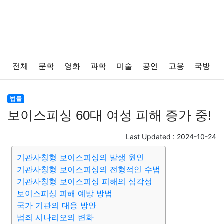
전체
문학
영화
과학
미술
공연
고용
국방
법률
음악
드라마
보험
연예인
만화
환경
법률
보이스피싱 60대 여성 피해 증가 중!
보건
질병
가요
방송
일상
주식
암호화폐
Last Updated :
2024-10-24
블록체인
결혼
육아
반려동물
패션
미용
기관사칭형 보이스피싱의 발생 원인
기관사칭형 보이스피싱의 전형적인 수법
증권
인테리어
요리
상품리뷰
원예
금융
기관사칭형 보이스피싱 피해의 심각성
보이스피싱 피해 예방 방법
게임
스포츠
사진
대출
자동차
취미
여행
국가 기관의 대응 방안
범죄 시나리오의 변화