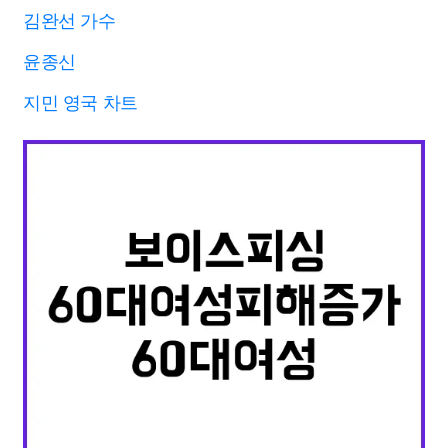
김완선 가수
윤종신
지민 영국 차트