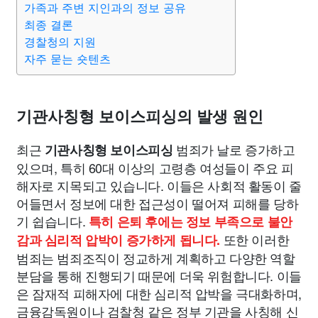
가족과 주변 지인과의 정보 공유
맛집
IT
컴퓨터
기술
종교
사회
정치
건강
최종 결론
경찰청의 지원
의료
의학
경제
마케팅
부동산
외국어
교육
자주 묻는 숏텐츠
교통
생활
기타
기관사칭형 보이스피싱의 발생 원인
최근
범죄가 날로 증가하고
기관사칭형 보이스피싱
있으며, 특히 60대 이상의 고령층 여성들이 주요 피
해자로 지목되고 있습니다. 이들은 사회적 활동이 줄
어들면서 정보에 대한 접근성이 떨어져 피해를 당하
기 쉽습니다.
특히 은퇴 후에는 정보 부족으로 불안
또한 이러한
감과 심리적 압박이 증가하게 됩니다.
범죄는 범죄조직이 정교하게 계획하고 다양한 역할
분담을 통해 진행되기 때문에 더욱 위험합니다. 이들
은 잠재적 피해자에 대한 심리적 압박을 극대화하며,
금융감독원이나 검찰청 같은 정부 기관을 사칭해 신