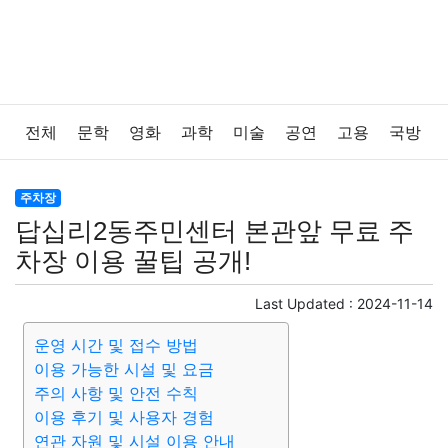
전체
문학
영화
과학
미술
공연
고용
국방
법률
음악
드라마
보험
연예인
만화
환경
주차장
답십리2동주민센터 본관앞 무료 주
보건
질병
가요
방송
일상
주식
암호화폐
차장 이용 꿀팁 공개!
블록체인
결혼
육아
반려동물
패션
미용
Last Updated :
2024-11-14
운영 시간 및 접수 방법
증권
인테리어
요리
상품리뷰
원예
금융
이용 가능한 시설 및 요금
주의 사항 및 안전 수칙
게임
스포츠
사진
대출
자동차
취미
여행
이용 후기 및 사용자 경험
연관 자원 및 시설 이용 안내