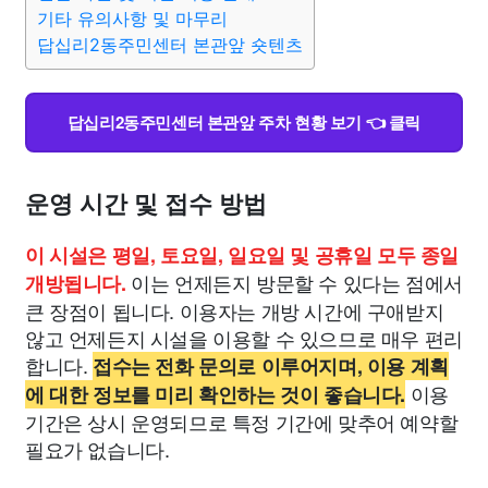
맛집
IT
컴퓨터
기술
종교
사회
정치
건강
기타 유의사항 및 마무리
답십리2동주민센터 본관앞 숏텐츠
의료
의학
경제
마케팅
부동산
외국어
교육
답십리2동주민센터 본관앞 주차 현황 보기 👈 클릭
교통
생활
기타
운영 시간 및 접수 방법
이 시설은 평일, 토요일, 일요일 및 공휴일 모두 종일
이는 언제든지 방문할 수 있다는 점에서
개방됩니다.
큰 장점이 됩니다. 이용자는 개방 시간에 구애받지
않고 언제든지 시설을 이용할 수 있으므로 매우 편리
합니다.
접수는 전화 문의로 이루어지며, 이용 계획
이용
에 대한 정보를 미리 확인하는 것이 좋습니다.
기간은 상시 운영되므로 특정 기간에 맞추어 예약할
필요가 없습니다.