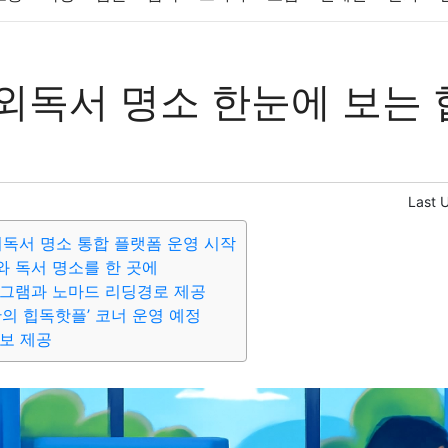
반려동물
패션
미용
증권
인테리어
요리
상품리뷰
외독서 명소 한눈에 보는
컴퓨터
기술
종교
사회
정치
건강
의료
의학
경
Last 
외독서 명소 통합 플랫폼 운영 시작
 독서 명소를 한 곳에
로그램과 노마드 리딩경로 제공
만의 힙독핫플’ 코너 운영 예정
보 제공