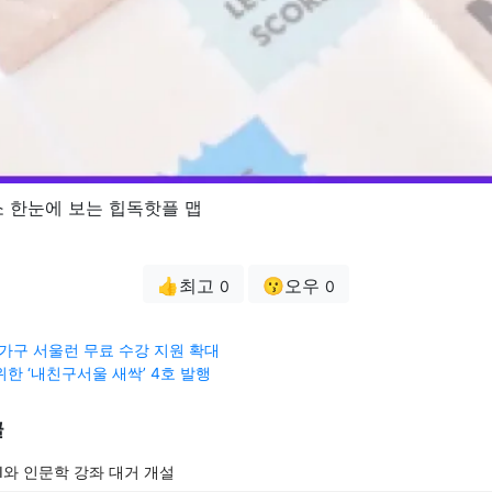
 한눈에 보는 힙독핫플 맵
👍최고
😗오우
0
0
 가구 서울런 무료 수강 지원 확대
위한 ‘내친구서울 새싹’ 4호 발행
글
I와 인문학 강좌 대거 개설