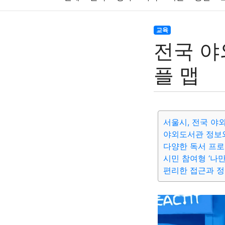
주식
암호화폐
블록체인
결혼
육아
교육
전국 야
대출
자동차
취미
여행
맛집
IT
플 맵
생활
기타
서울시, 전국 야
야외도서관 정보와
다양한 독서 프
시민 참여형 ‘나
편리한 접근과 정