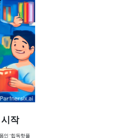
 시작
폼인 ‘힙독핫플