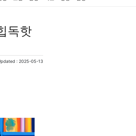
원예
금융
게임
스포츠
사진
 힙독핫
제
마케팅
부동산
외국어
교육
교통
Updated :
2025-05-13