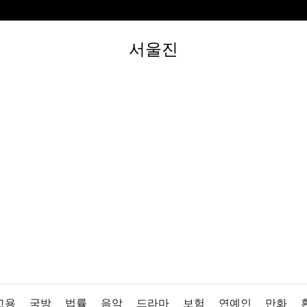
서울진
고용
국방
법률
음악
드라마
보험
연예인
만화