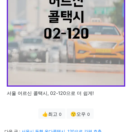
서울 어르신 콜택시, 02-120으로 더 쉽게!
👍최고
😗오우
0
0
다음 글 :
서울시 동행 온다콜택시, 120으로 간편 호출