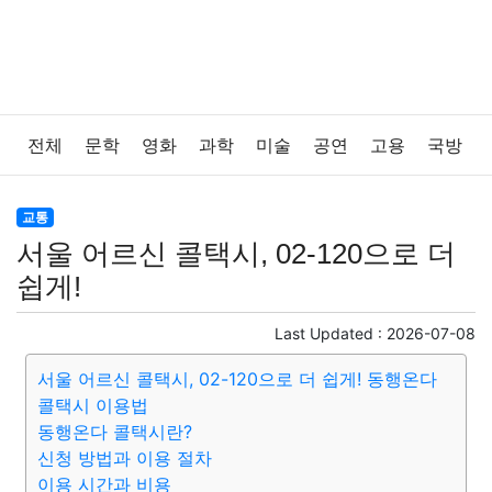
전체
문학
영화
과학
미술
공연
고용
국방
법률
음악
드라마
보험
연예인
만화
환경
교통
서울 어르신 콜택시, 02-120으로 더
보건
질병
가요
방송
일상
주식
암호화폐
쉽게!
블록체인
결혼
육아
반려동물
패션
미용
Last Updated :
2026-07-08
서울 어르신 콜택시, 02-120으로 더 쉽게! 동행온다
증권
인테리어
요리
상품리뷰
원예
금융
콜택시 이용법
동행온다 콜택시란?
게임
스포츠
사진
대출
자동차
취미
여행
신청 방법과 이용 절차
이용 시간과 비용