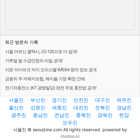
최근 방문자 기록
서울 어르신 콜택시, 02-120으로 더 쉽게!
가루쌀 쌀 수급안정의 비밀 공개!
이문 아이파크 자이 오피스텔 IM594 청약 정보 공개
금융위 무·저해지보험, 해지율 가정 확정 안돼
전기차충전소 (KT 광명빌딩) 완전 무료 충전법 공개!
서울진
부산진
경기진
인천진
대구진
제주진
울산진
강원진
세종진
대전진
전북진
경남진
광주진
충남진
전남진
충북진
경북진
찐잡
모두진
서울진 © seoulzine.com All rights reserved. powered by
modoo.io