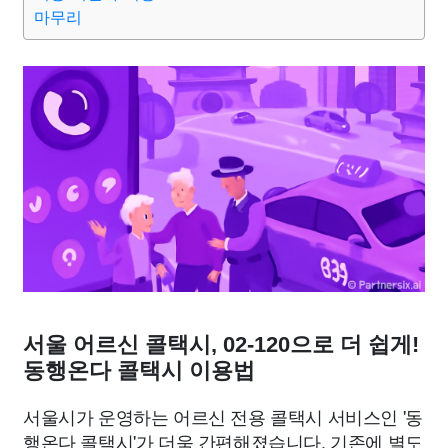
맛집
IT
컴퓨터
기술
종교
사회
정치
건강
마무리
의료
의학
경제
마케팅
부동산
외국어
교육
교통
생활
기타
서울 어르신 콜택시, 02-120으로 더 쉽게!
동행온다 콜택시 이용법
서울시가 운영하는 어르신 전용 콜택시 서비스인 '동
행온다 콜택시'가 더욱 간편해졌습니다. 기존에 별도