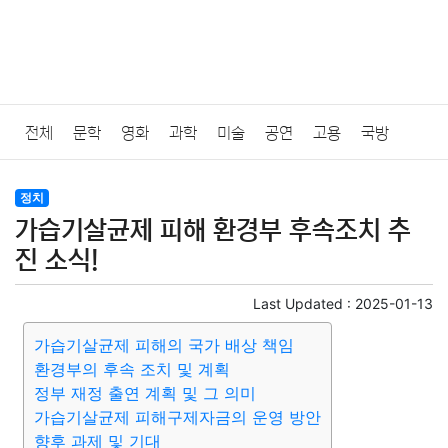
전체
문학
영화
과학
미술
공연
고용
국방
법률
음악
드라마
보험
연예인
만화
환경
보건
정치
가습기살균제 피해 환경부 후속조치 추
질병
가요
방송
일상
주식
암호화폐
블록체인
진 소식!
결혼
육아
반려동물
패션
미용
증권
인테리어
Last Updated :
2025-01-13
가습기살균제 피해의 국가 배상 책임
요리
상품리뷰
원예
금융
게임
스포츠
사진
환경부의 후속 조치 및 계획
정부 재정 출연 계획 및 그 의미
대출
자동차
취미
여행
맛집
IT
컴퓨터
기술
가습기살균제 피해구제자금의 운영 방안
향후 과제 및 기대