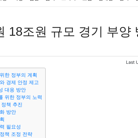
반려동물
패션
미용
증권
인테리어
요리
상품리뷰
 18조원 규모 경기 부양 
컴퓨터
기술
종교
사회
정치
건강
의료
의학
경
Last 
위한 정부의 계획
와 경제 안정 제고
성 대응 방안
를 위한 정부의 노력
 정책 추진
화 방안
계획
력 필요성
정책 조정 전략