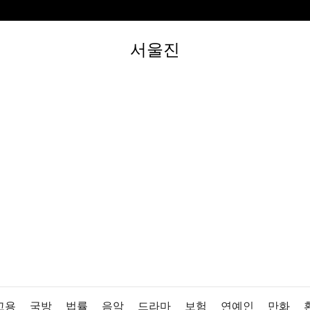
서울진
고용
국방
법률
음악
드라마
보험
연예인
만화