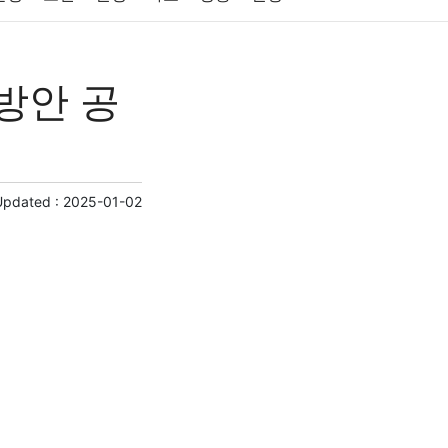
원예
금융
게임
스포츠
사진
방안 공
제
마케팅
부동산
외국어
교육
교통
Updated :
2025-01-02