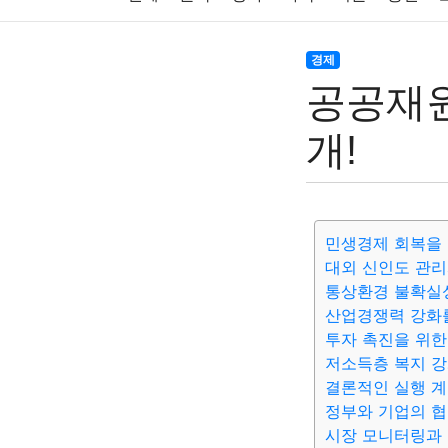
주식
암호화폐
블록체인
결혼
육아
경제
공공재원
대출
자동차
취미
여행
맛집
IT
개!
생활
기타
민생경제 회복을 
대외 신인도 관리
통상환경 불확실
산업경쟁력 강화
투자 촉진을 위한
저소득층 복지 강
결론적인 실행 
정부와 기업의 협
시장 모니터링과 