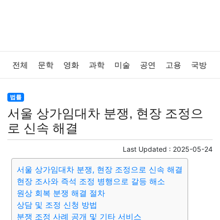
전체
문학
영화
과학
미술
공연
고용
국방
법률
음악
드라마
보험
연예인
만화
환경
법률
서울 상가임대차 분쟁, 현장 조정으
보건
질병
가요
방송
일상
주식
암호화폐
로 신속 해결
블록체인
결혼
육아
반려동물
패션
미용
Last Updated :
2025-05-24
서울 상가임대차 분쟁, 현장 조정으로 신속 해결
증권
인테리어
요리
상품리뷰
원예
금융
현장 조사와 즉석 조정 병행으로 갈등 해소
원상 회복 분쟁 해결 절차
게임
스포츠
사진
대출
자동차
취미
여행
상담 및 조정 신청 방법
분쟁 조정 사례 공개 및 기타 서비스