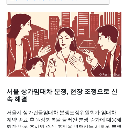
맛집
IT
컴퓨터
기술
종교
사회
정치
건강
의료
의학
경제
마케팅
부동산
외국어
교육
교통
생활
기타
서울 상가임대차 분쟁, 현장 조정으로 신
속 해결
서울시 상가건물임대차 분쟁조정위원회가 임대차
계약 종료 후 원상회복을 둘러싼 분쟁 증가에 대응해
현장 방문 조사와 즉석 조정을 병행하는 새로운 분쟁