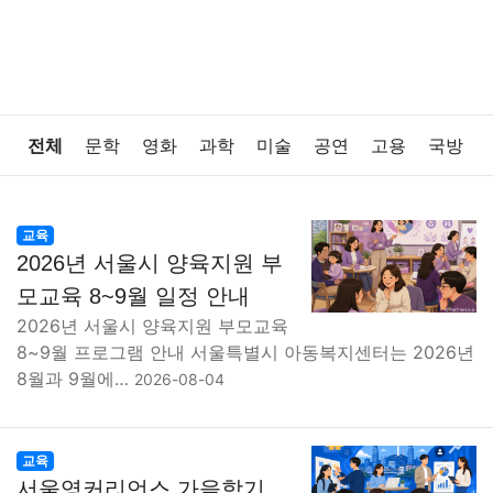
전체
문학
영화
과학
미술
공연
고용
국방
법률
음악
드라마
보험
연예인
만화
환경
교육
2026년 서울시 양육지원 부
보건
질병
가요
방송
일상
주식
암호화폐
모교육 8~9월 일정 안내
2026년 서울시 양육지원 부모교육
블록체인
결혼
육아
반려동물
패션
미용
8~9월 프로그램 안내 서울특별시 아동복지센터는 2026년
8월과 9월에…
2026-08-04
증권
인테리어
요리
상품리뷰
원예
금융
게임
스포츠
사진
대출
자동차
취미
여행
교육
서울영커리언스 가을학기