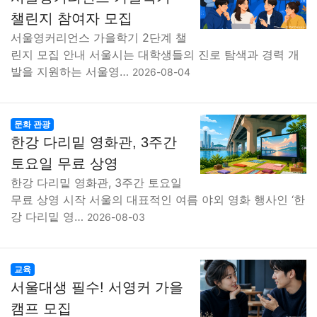
맛집
IT
컴퓨터
기술
종교
사회
정치
건강
챌린지 참여자 모집
서울영커리언스 가을학기 2단계 챌
의료
의학
경제
마케팅
부동산
외국어
교육
린지 모집 안내 서울시는 대학생들의 진로 탐색과 경력 개
발을 지원하는 서울영…
2026-08-04
교통
생활
기타
문화 관광
한강 다리밑 영화관, 3주간
토요일 무료 상영
한강 다리밑 영화관, 3주간 토요일
무료 상영 시작 서울의 대표적인 여름 야외 영화 행사인 ‘한
강 다리밑 영…
2026-08-03
교육
서울대생 필수! 서영커 가을
캠프 모집