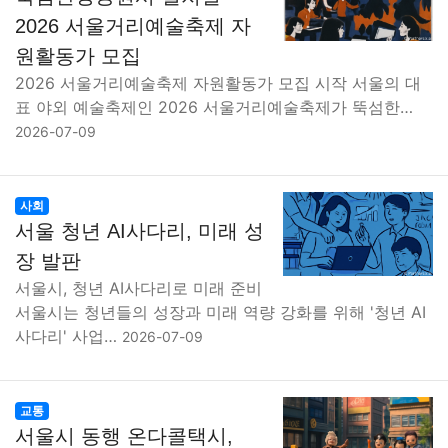
맛집
IT
컴퓨터
기술
종교
사회
정치
건강
2026 서울거리예술축제 자
원활동가 모집
의료
의학
경제
마케팅
부동산
외국어
교육
2026 서울거리예술축제 자원활동가 모집 시작 서울의 대
표 야외 예술축제인 2026 서울거리예술축제가 뚝섬한…
교통
생활
기타
2026-07-09
사회
서울 청년 AI사다리, 미래 성
장 발판
서울시, 청년 AI사다리로 미래 준비
서울시는 청년들의 성장과 미래 역량 강화를 위해 '청년 AI
사다리' 사업…
2026-07-09
교통
서울시 동행 온다콜택시,