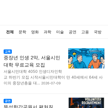
전체
문학
영화
과학
미술
공연
고용
국방
법률
음악
드라마
보험
연예인
만화
환경
교육
중장년 인생 2막, 서울시민
보건
질병
가요
방송
일상
주식
암호화폐
대학 무료교육 모집
서울시민대학 4050 인생디자인학
블록체인
결혼
육아
반려동물
패션
미용
교 하반기 모집 시작서울시민대학이 만 40세에서 64세 사
이의 중장년층을 대…
2026-07-09
증권
인테리어
요리
상품리뷰
원예
금융
게임
스포츠
사진
대출
자동차
취미
여행
공연
뚝섬한강공원서 펼쳐질