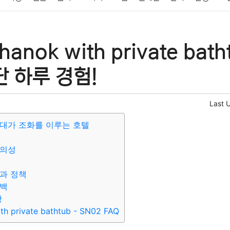
패션
미용
증권
인테리어
요리
상품리뷰
원예
금융
hanok with private bat
정치
건강
의료
의학
경제
마케팅
부동산
외국어
단 하루 경험!
Last 
대가 조화를 이루는 호텔
편의성
과 정책
드백
항
th private bathtub - SN02 FAQ