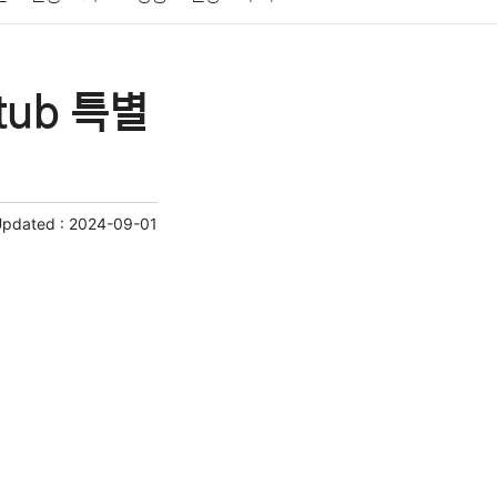
게임
스포츠
사진
대출
자동차
취미
htub 특별
교육
교통
생활
기타
Updated :
2024-09-01