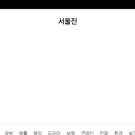
서울진
국방
법률
음악
드라마
보험
연예인
만화
환경
보