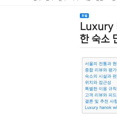
암호화폐
블록체인
결혼
육아
반려동물
호텔
Luxury 
여행
맛집
IT
컴퓨터
기술
종교
사회
한 숙소 
서울의 전통과 현
종합 리뷰와 평가
숙소의 시설과 
위치와 접근성
특별한 이용 규칙
고객 리뷰와 피
결론 및 추천 사
Luxury hanok wi