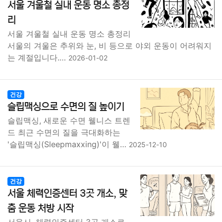
서울 겨울철 실내 운동 명소 총정
리
서울 겨울철 실내 운동 명소 총정리
서울의 겨울은 추위와 눈, 비 등으로 야외 운동이 어려워지
는 계절입니다.…
2026-01-02
건강
슬립맥싱으로 수면의 질 높이기
슬립맥싱, 새로운 수면 웰니스 트렌
드 최근 수면의 질을 극대화하는
'슬립맥싱(Sleepmaxxing)'이 웰…
2025-12-10
건강
서울 체력인증센터 3곳 개소, 맞
춤 운동 처방 시작