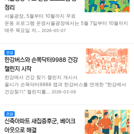
종교
사회
정치
건강
의료
의학
경제
마케팅
정리
서울광장, 5월부터 10월까지 무료
부동산
외국어
교육
교통
생활
기타
운동 프로그램 운영서울광장에서는 5월 7일부터 10월까지
매주 목요일 저…
2026-05-07
건강
한강버스와 손목닥터9988 건강
챌린지 시작
한강에서 건강 찾기 챌린지 개시서
울시가 손목닥터9988 앱과 한강버스를 연계한 "한강에서
건강찾기" 챌린지를…
2026-03-09
건강
신축아파트 새집증후군, 베이크
아웃으로 해결