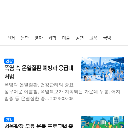
전체
문학
영화
과학
미술
공연
고용
국방
법률
음악
드라마
보험
연예인
만화
환경
보건
건강
폭염 속 온열질환 예방과 응급대
질병
가요
방송
일상
주식
암호화폐
블록체인
처법
폭염과 온열질환, 건강관리의 중요
결혼
육아
반려동물
패션
미용
증권
인테리어
성무더운 여름철, 폭염특보가 지속되는 가운데 두통, 어지
럼증 등 온열질환 증…
2026-08-05
요리
상품리뷰
원예
금융
게임
스포츠
사진
대출
자동차
취미
여행
맛집
IT
컴퓨터
기술
건강
서울광장 무료 운동 프로그램 총