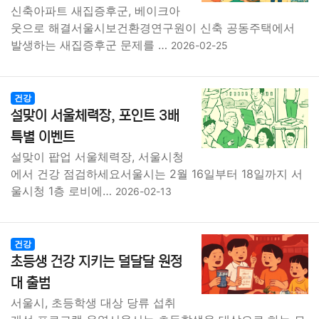
신축아파트 새집증후군, 베이크아
웃으로 해결서울시보건환경연구원이 신축 공동주택에서
발생하는 새집증후군 문제를 …
2026-02-25
건강
설맞이 서울체력장, 포인트 3배
특별 이벤트
설맞이 팝업 서울체력장, 서울시청
에서 건강 점검하세요서울시는 2월 16일부터 18일까지 서
울시청 1층 로비에…
2026-02-13
건강
초등생 건강 지키는 덜달달 원정
대 출범
서울시, 초등학생 대상 당류 섭취