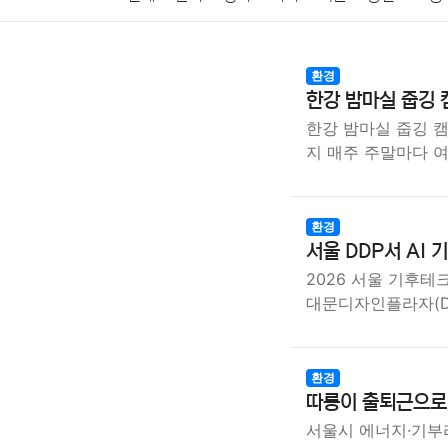
암호화폐
블록체인
결혼
육아
반려동물
환경
한강 밤마실 줍깅
여행
맛집
IT
컴퓨터
기술
종교
사회
한강 밤마실 줍깅 캠
지 매주 주말마다 
환경
서울 DDP서 AI 
2026 서울 기후테
대문디자인플라자(D
환경
따릉이 출퇴근으로
서울시 에너지·기부라