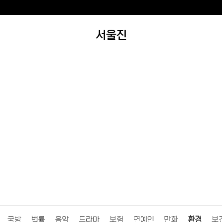
서울진
국방
법률
음악
드라마
보험
연예인
만화
환경
보