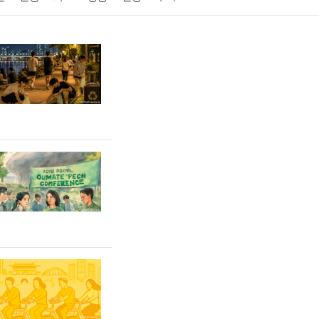
게임
스포츠
사진
대출
자동차
취미
교육
교통
생활
기타