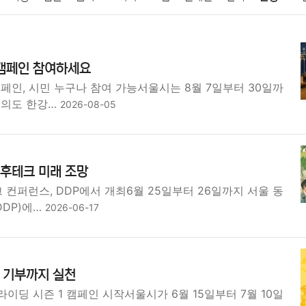
패션
미용
증권
인테리어
요리
상품리뷰
원예
금융
 캠페인 참여하세요
정치
건강
의료
의학
경제
마케팅
부동산
외국어
페인, 시민 누구나 참여 가능서울시는 8월 7일부터 30일까
여의도 한강…
2026-08-05
기후테크 미래 조망
크 컨퍼런스, DDP에서 개최6월 25일부터 26일까지 서울 동
DP)에…
2026-06-17
 기부까지 실천
이딩 시즌 1 캠페인 시작서울시가 6월 15일부터 7월 10일