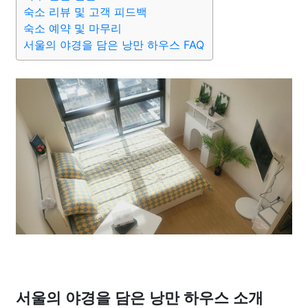
종교
사회
정치
건강
의료
의학
경제
마케팅
숙소 리뷰 및 고객 피드백
숙소 예약 및 마무리
서울의 야경을 담은 낭만 하우스 FAQ
부동산
외국어
교육
교통
생활
기타
서울의 야경을 담은 낭만 하우스 소개