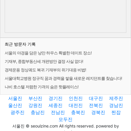
최근 방문자 기록
서울의 야경을 담은 낭만 하우스 특별한 데이트 장소!
기재부, 종합부동산세 개편방안 결정 사실 없다!
경제운용 정상궤도 복귀 기재부의 위기대응 비법!
서울대학교병원 정규직 꿈과 경력을 쌓을 새로운 레지던트를 찾습니다!
나비 호스텔 저렴한 가격의 숨은 핫플레이스!
서울진
부산진
경기진
인천진
대구진
제주진
울산진
강원진
세종진
대전진
전북진
경남진
광주진
충남진
전남진
충북진
경북진
찐잡
모두진
서울진 © seoulzine.com All rights reserved. powered by