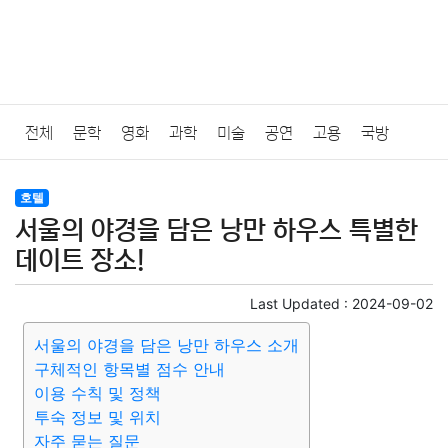
전체
문학
영화
과학
미술
공연
고용
국방
법률
음악
드라마
보험
연예인
만화
환경
보건
호텔
서울의 야경을 담은 낭만 하우스 특별한
질병
가요
방송
일상
주식
암호화폐
블록체인
데이트 장소!
결혼
육아
반려동물
패션
미용
증권
인테리어
Last Updated :
2024-09-02
서울의 야경을 담은 낭만 하우스 소개
요리
상품리뷰
원예
금융
게임
스포츠
사진
구체적인 항목별 점수 안내
이용 수칙 및 정책
대출
자동차
취미
여행
맛집
IT
컴퓨터
기술
투숙 정보 및 위치
자주 묻는 질문