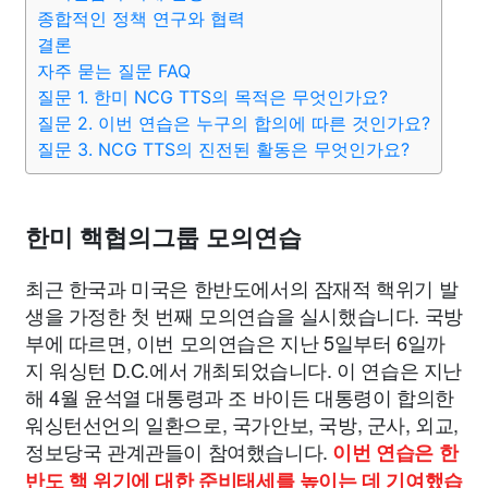
종교
사회
정치
건강
의료
의학
경제
마케팅
종합적인 정책 연구와 협력
결론
자주 묻는 질문 FAQ
부동산
외국어
교육
교통
생활
기타
질문 1. 한미 NCG TTS의 목적은 무엇인가요?
질문 2. 이번 연습은 누구의 합의에 따른 것인가요?
질문 3. NCG TTS의 진전된 활동은 무엇인가요?
한미 핵협의그룹 모의연습
최근 한국과 미국은 한반도에서의 잠재적 핵위기 발
생을 가정한 첫 번째 모의연습을 실시했습니다. 국방
부에 따르면, 이번 모의연습은 지난 5일부터 6일까
지 워싱턴 D.C.에서 개최되었습니다. 이 연습은 지난
해 4월 윤석열 대통령과 조 바이든 대통령이 합의한
워싱턴선언의 일환으로, 국가안보, 국방, 군사, 외교,
정보당국 관계관들이 참여했습니다.
이번 연습은 한
반도 핵 위기에 대한 준비태세를 높이는 데 기여했습