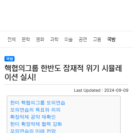
전체
문학
영화
과학
미술
공연
고용
국방
법률
음악
드라마
보험
연예인
만화
환경
보건
국방
핵협의그룹 한반도 잠재적 위기 시뮬레
질병
가요
방송
일상
주식
암호화폐
블록체인
이션 실시!
결혼
육아
반려동물
패션
미용
증권
인테리어
Last Updated :
2024-09-09
한미 핵협의그룹 모의연습
요리
상품리뷰
원예
금융
게임
스포츠
사진
모의연습의 목표와 의의
확장억제 공약 재확인
대출
자동차
취미
여행
맛집
IT
컴퓨터
기술
한미 확장억제 협력 강화
모의연습의 미래 전망