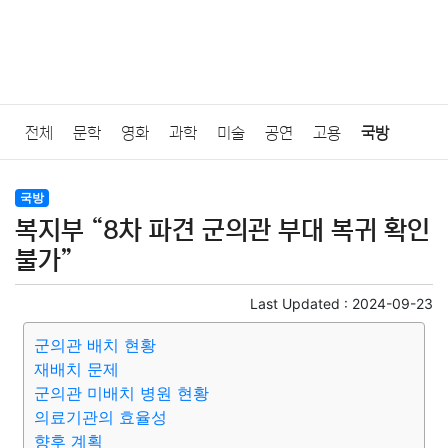
전체
문학
영화
과학
미술
공연
고용
국방
법률
음악
드라마
보험
연예인
만화
환경
보건
국방
복지부 “8차 파견 군의관 부대 복귀 확인
질병
가요
방송
일상
주식
암호화폐
블록체인
불가”
결혼
육아
반려동물
패션
미용
증권
인테리어
Last Updated :
2024-09-23
군의관 배치 현황
요리
상품리뷰
원예
금융
게임
스포츠
사진
재배치 문제
군의관 미배치 병원 현황
대출
자동차
취미
여행
맛집
IT
컴퓨터
기술
의료기관의 효율성
향후 계획