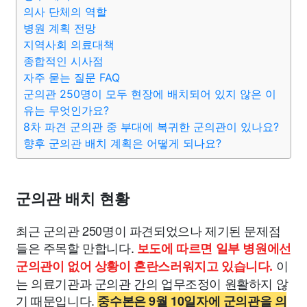
종교
사회
정치
건강
의료
의학
경제
마케팅
의사 단체의 역할
병원 계획 전망
지역사회 의료대책
부동산
외국어
교육
교통
생활
기타
종합적인 시사점
자주 묻는 질문 FAQ
군의관 250명이 모두 현장에 배치되어 있지 않은 이
유는 무엇인가요?
8차 파견 군의관 중 부대에 복귀한 군의관이 있나요?
향후 군의관 배치 계획은 어떻게 되나요?
군의관 배치 현황
최근 군의관 250명이 파견되었으나 제기된 문제점
들은 주목할 만합니다.
보도에 따르면 일부 병원에선
이
군의관이 없어 상황이 혼란스러워지고 있습니다.
는 의료기관과 군의관 간의 업무조정이 원활하지 않
기 때문입니다.
중수본은 9월 10일자에 군의관을 의