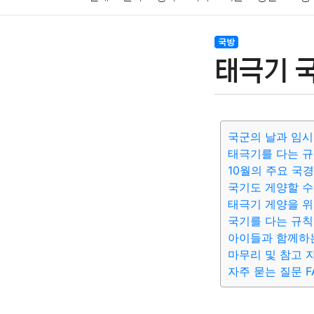
암호화폐
블록체인
결혼
육아
반려동물
국방
태극기 국
여행
맛집
IT
컴퓨터
기술
종교
사회
국군의 날과 임
태극기를 다는 규
10월의 주요 국
국기도 게양할 수
태극기 게양을 위
국기를 다는 규칙
아이들과 함께하
마무리 및 참고 
자주 묻는 질문 F