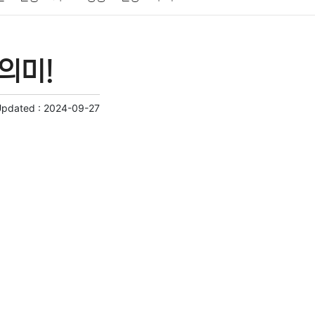
게임
스포츠
사진
대출
자동차
취미
의미!
교육
교통
생활
기타
Updated :
2024-09-27