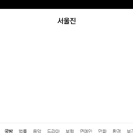
서울진
국방
법률
음악
드라마
보험
연예인
만화
환경
보