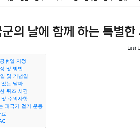
패션
미용
증권
인테리어
요리
상품리뷰
원예
금융
군의 날에 함께 하는 특별한 
정치
건강
의료
의학
경제
마케팅
부동산
외국어
Last 
시공휴일 지정
정 및 방법
경일 및 기념일
 있는 날짜
한 퀴즈 시간
 및 주의사항
는 태극기 걸기 운동
자료
AQ