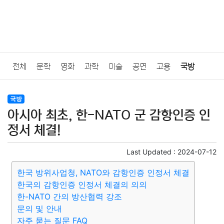
전체
문학
영화
과학
미술
공연
고용
국방
법률
음악
드라마
보험
연예인
만화
환경
보건
국방
아시아 최초, 한-NATO 군 감항인증 인
질병
가요
방송
일상
주식
암호화폐
블록체인
정서 체결!
결혼
육아
반려동물
패션
미용
증권
인테리어
Last Updated :
2024-07-12
한국 방위사업청, NATO와 감항인증 인정서 체결
요리
상품리뷰
원예
금융
게임
스포츠
사진
한국의 감항인증 인정서 체결의 의의
한-NATO 간의 방산협력 강조
대출
자동차
취미
여행
맛집
IT
컴퓨터
기술
문의 및 안내
자주 묻는 질문 FAQ