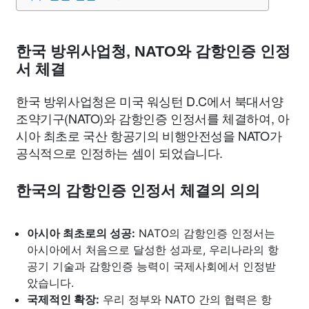
종교
사회
정치
건강
의료
의학
경제
마케팅
부동산
외국어
교육
교통
생활
기타
한국 방위사업청, NATO와 감항인증 인정
서 체결
한국 방위사업청은 미국 워싱턴 D.C에서 북대서양
조약기구(NATO)와 감항인증 인정서를 체결하여, 아
시아 최초로 국산 항공기의 비행안전성을 NATO가
공식적으로 인정하는 셈이 되었습니다.
한국의 감항인증 인정서 체결의 의의
아시아 최초로의 성공:
NATO의 감항인증 인정서는
아시아에서 처음으로 달성한 성과로, 우리나라의 항
공기 기술과 감항인증 능력이 국제사회에서 인정받
았습니다.
국제적인 확장:
우리 정부와 NATO 간의 협력은 항