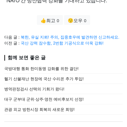
NATO 간 방산협력 강화를 기대하고 있습니다.
👍최고
😗오우
0
0
다음 글 :
북한, 유실 지뢰! 주의, 집중호우에 발견하면 신고하세요.
이전 글 :
국산 강력 잠수함, 2번함 기공식으로 더욱 강화!
함께 보면 좋은 글
국방대행 통화 한미동맹 강화를 위한 결단!
헬기 산불재난 현장에 국산 수리온 추가 투입!
병역판정검사 선택의 기회가 왔다!
대구 군부대 군위·상주·영천 예비후보지 선정!
관광 외교 방한시장 회복의 새로운 희망!