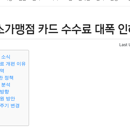
패션
미용
증권
인테리어
요리
상품리뷰
원예
금융
가맹점 카드 수수료 대폭 인
정치
건강
의료
의학
경제
마케팅
부동산
외국어
Last 
 소식
료 개편 이유
내역
한 정책
 분석
 방향
원 방안
주기 변경