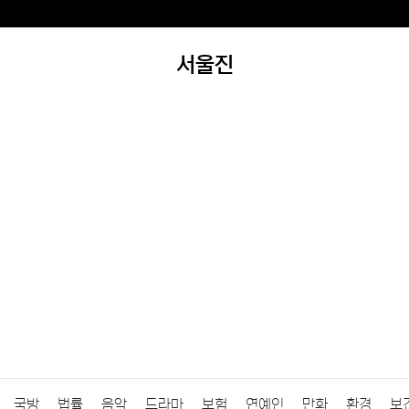
서울진
국방
법률
음악
드라마
보험
연예인
만화
환경
보