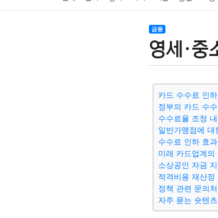
암호화폐
블록체인
결혼
육아
반려동물
금융
영세·중소
여행
맛집
IT
컴퓨터
기술
종교
사회
카드 수수료 인하
정부의 카드 수수
수수료율 조정 
일반가맹점에 대
수수료 인하 효과
미래 카드업계의
소상공인 자금 지
적격비용 재산정 
정책 관련 문의처
자주 묻는 숏텐츠