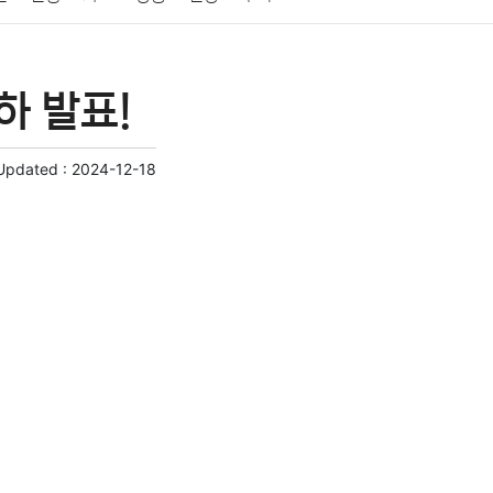
게임
스포츠
사진
대출
자동차
취미
하 발표!
교육
교통
생활
기타
Updated :
2024-12-18