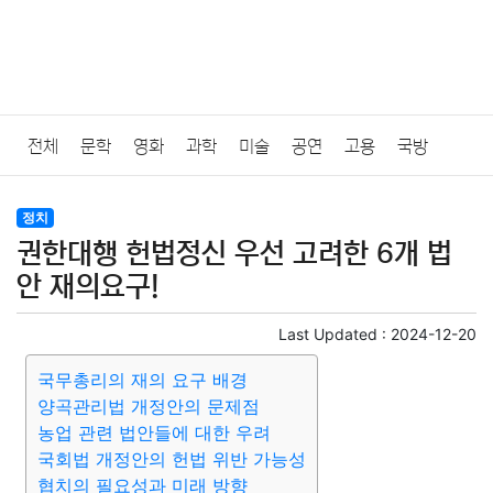
전체
문학
영화
과학
미술
공연
고용
국방
법률
음악
드라마
보험
연예인
만화
환경
보건
정치
권한대행 헌법정신 우선 고려한 6개 법
질병
가요
방송
일상
주식
암호화폐
블록체인
안 재의요구!
결혼
육아
반려동물
패션
미용
증권
인테리어
Last Updated :
2024-12-20
국무총리의 재의 요구 배경
요리
상품리뷰
원예
금융
게임
스포츠
사진
양곡관리법 개정안의 문제점
농업 관련 법안들에 대한 우려
대출
자동차
취미
여행
맛집
IT
컴퓨터
기술
국회법 개정안의 헌법 위반 가능성
협치의 필요성과 미래 방향