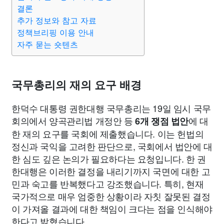
종교
사회
정치
건강
의료
의학
경제
마케팅
결론
추가 정보와 참고 자료
정책브리핑 이용 안내
부동산
외국어
교육
교통
생활
기타
자주 묻는 숏텐츠
국무총리의 재의 요구 배경
한덕수 대통령 권한대행 국무총리는 19일 임시 국무
회의에서 양곡관리법 개정안 등
에 대
6개 쟁점 법안
한 재의 요구를 국회에 제출했습니다. 이는 헌법의
정신과 국익을 고려한 판단으로, 국회에서 법안에 대
한 심도 깊은 논의가 필요하다는 요청입니다. 한 권
한대행은 이러한 결정을 내리기까지 국면에 대한 고
민과 숙고를 반복했다고 강조했습니다. 특히, 현재
국가적으로 매우 엄중한 상황이라 자칫 잘못된 결정
이 가져올 결과에 대한 책임이 크다는 점을 인식해야
한다고 밝혔습니다.