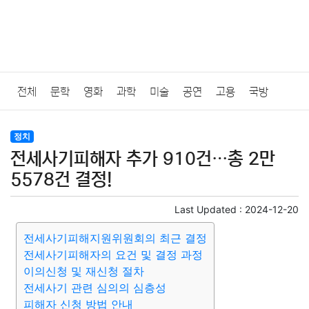
전체
문학
영화
과학
미술
공연
고용
국방
법률
음악
드라마
보험
연예인
만화
환경
보건
정치
전세사기피해자 추가 910건…총 2만
질병
가요
방송
일상
주식
암호화폐
블록체인
5578건 결정!
결혼
육아
반려동물
패션
미용
증권
인테리어
Last Updated :
2024-12-20
전세사기피해지원위원회의 최근 결정
요리
상품리뷰
원예
금융
게임
스포츠
사진
전세사기피해자의 요건 및 결정 과정
이의신청 및 재신청 절차
대출
자동차
취미
여행
맛집
IT
컴퓨터
기술
전세사기 관련 심의의 심층성
피해자 신청 방법 안내