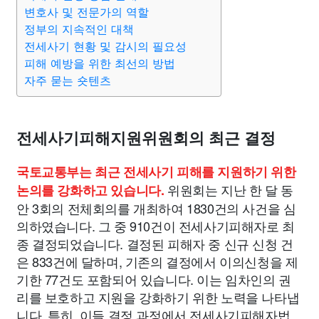
종교
사회
정치
건강
의료
의학
경제
마케팅
변호사 및 전문가의 역할
정부의 지속적인 대책
전세사기 현황 및 감시의 필요성
부동산
외국어
교육
교통
생활
기타
피해 예방을 위한 최선의 방법
자주 묻는 숏텐츠
전세사기피해지원위원회의 최근 결정
국토교통부는 최근 전세사기 피해를 지원하기 위한
위원회는 지난 한 달 동
논의를 강화하고 있습니다.
안 3회의 전체회의를 개최하여 1830건의 사건을 심
의하였습니다. 그 중 910건이 전세사기피해자로 최
종 결정되었습니다. 결정된 피해자 중 신규 신청 건
은 833건에 달하며, 기존의 결정에서 이의신청을 제
기한 77건도 포함되어 있습니다. 이는 임차인의 권
리를 보호하고 지원을 강화하기 위한 노력을 나타냅
니다. 특히, 이들 결정 과정에서 전세사기피해자법