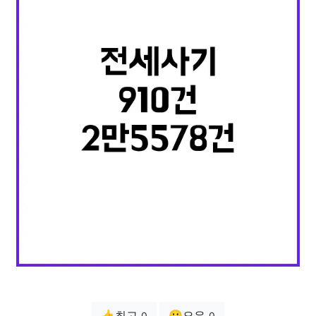
👍최고
😗오우
0
0