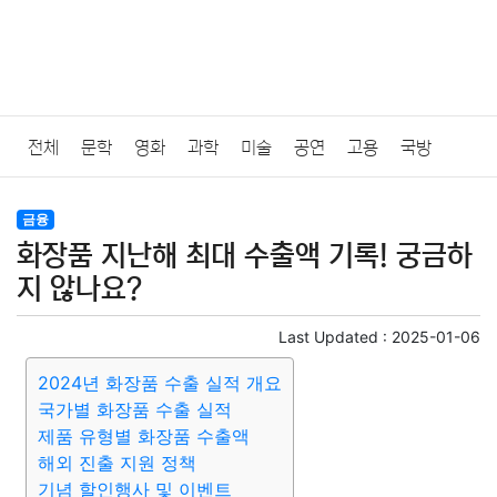
전체
문학
영화
과학
미술
공연
고용
국방
법률
음악
드라마
보험
연예인
만화
환경
보건
금융
화장품 지난해 최대 수출액 기록! 궁금하
질병
가요
방송
일상
주식
암호화폐
블록체인
지 않나요?
결혼
육아
반려동물
패션
미용
증권
인테리어
Last Updated :
2025-01-06
2024년 화장품 수출 실적 개요
요리
상품리뷰
원예
금융
게임
스포츠
사진
국가별 화장품 수출 실적
제품 유형별 화장품 수출액
대출
자동차
취미
여행
맛집
IT
컴퓨터
기술
해외 진출 지원 정책
기념 할인행사 및 이벤트