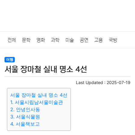
전체
문학
영화
과학
미술
공연
고용
국방
법률
음악
드라마
보험
연예인
만화
환경
보건
여행
서울 장마철 실내 명소 4선
질병
가요
방송
일상
주식
암호화폐
블록체인
Last Updated :
2025-07-19
결혼
육아
반려동물
패션
미용
증권
인테리어
서울 장마철 실내 명소 4선
1. 서울시립남서울미술관
요리
상품리뷰
원예
금융
게임
스포츠
사진
2. 안녕인사동
3. 서울식물원
대출
자동차
취미
여행
맛집
IT
컴퓨터
기술
4. 서울책보고