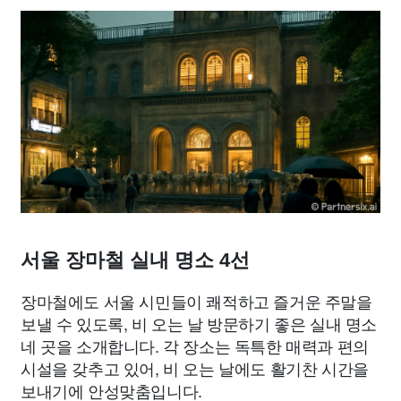
종교
사회
정치
건강
의료
의학
경제
마케팅
부동산
외국어
교육
교통
생활
기타
서울 장마철 실내 명소 4선
장마철에도 서울 시민들이 쾌적하고 즐거운 주말을
보낼 수 있도록, 비 오는 날 방문하기 좋은 실내 명소
네 곳을 소개합니다. 각 장소는 독특한 매력과 편의
시설을 갖추고 있어, 비 오는 날에도 활기찬 시간을
보내기에 안성맞춤입니다.