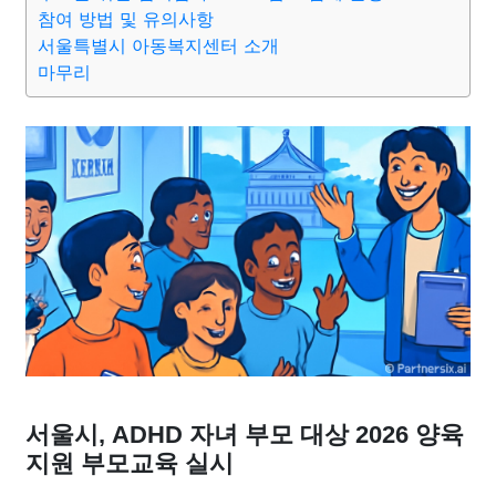
종교
사회
정치
건강
의료
의학
경제
마케팅
참여 방법 및 유의사항
서울특별시 아동복지센터 소개
마무리
부동산
외국어
교육
교통
생활
기타
서울시, ADHD 자녀 부모 대상 2026 양육
지원 부모교육 실시