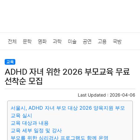
전체
문학
영화
과학
미술
공연
고용
국방
법률
음악
드라마
보험
연예인
만화
환경
보건
교육
ADHD 자녀 위한 2026 부모교육 무료
질병
가요
방송
일상
주식
암호화폐
블록체인
선착순 모집
결혼
육아
반려동물
패션
미용
증권
인테리어
Last Updated :
2026-04-06
서울시, ADHD 자녀 부모 대상 2026 양육지원 부모
요리
상품리뷰
원예
금융
게임
스포츠
사진
교육 실시
교육 대상과 내용
대출
자동차
취미
여행
맛집
IT
컴퓨터
기술
교육 세부 일정 및 강사
부모를 위한 심리검사 프로그램도 함께 운영