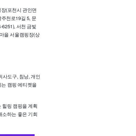
핑장(포천시 관인면
학주천로19길 5, 문
-6251), 서천 금빛
 감꽃마을 서울캠핑장(상
취사도구, 침낭, 개인
이는 캠핑 에티켓을
 힐링 캠핑을 계획
해소하는 좋은 기회