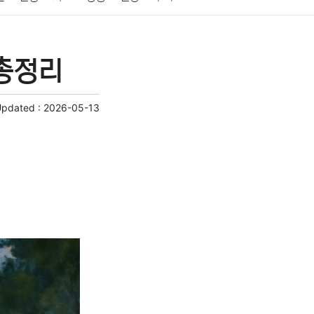
게임
스포츠
사진
대출
자동차
취미
 총정리
교육
교통
생활
기타
Updated :
2026-05-13