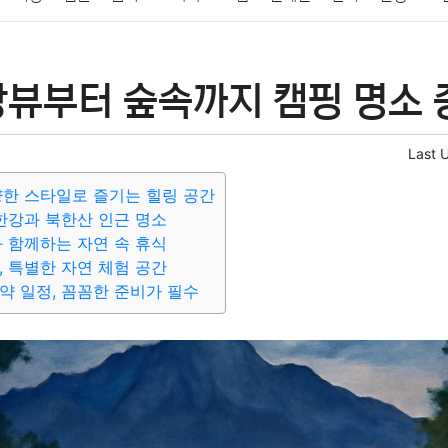
패션
미용
증권
인테리어
요리
상품리뷰
원예
금융
강뷰부터 숲속까지 캠핑 명소
정치
건강
의료
의학
경제
마케팅
부동산
외국어
Last 
양한 스타일로 즐기는 힐링 공간
 한강과 북한산 인근 명소
과 함께하는 자연 속 휴식
, 특별한 자연 체험 공간
약 일정, 꼼꼼한 준비가 필수