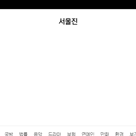
서울진
국방
법률
음악
드라마
보험
연예인
만화
환경
보