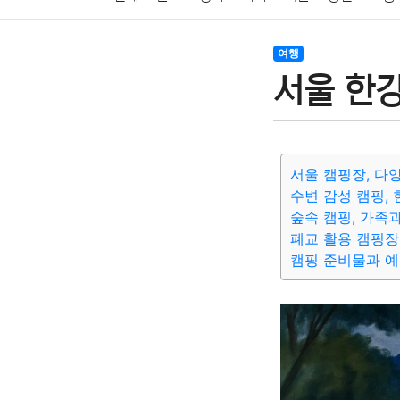
암호화폐
블록체인
결혼
육아
반려동물
여행
서울 한
여행
맛집
IT
컴퓨터
기술
종교
사회
서울 캠핑장, 다
수변 감성 캠핑,
숲속 캠핑, 가족
폐교 활용 캠핑장
캠핑 준비물과 예