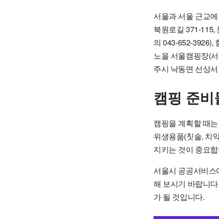
서울과 서울 근교에
북원로길 371-115
의 043-652-392
노을 서울캠핑장(서천군
주시 낙동면 선상서로 1
캠핑 준비
캠핑을 계획할 때는 텐
위생용품(칫솔, 치약
지키는 것이 중요합
서울시 공공서비스예
해 보시기 바랍니다
가 될 것입니다.