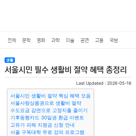
전체
문학
영화
과학
미술
공연
고용
국방
법률
음악
드라마
보험
연예인
만화
환경
보건
생활
서울시민 필수 생활비 절약 혜택 총정리
질병
가요
방송
일상
주식
암호화폐
블록체인
Last Updated :
2026-05-16
결혼
육아
반려동물
패션
미용
증권
인테리어
서울시민 생활비 절약 핵심 혜택 모음
서울사랑상품권으로 생활비 절약
요리
상품리뷰
원예
금융
게임
스포츠
사진
수도요금 감면으로 고정지출 줄이기
기후동행카드 30일권 환급 이벤트
대출
자동차
취미
여행
맛집
IT
컴퓨터
기술
고유가 피해 지원금 신청 안내
서울 구독대학 무료 강의 프로그램