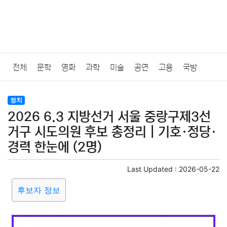
전체
문학
영화
과학
미술
공연
고용
국방
법률
음악
드라마
보험
연예인
만화
환경
보건
정치
2026 6.3 지방선거 서울 중랑구제3선
질병
가요
방송
일상
주식
암호화폐
블록체인
거구 시도의원 후보 총정리｜기호·정당·
경력 한눈에 (2명)
결혼
육아
반려동물
패션
미용
증권
인테리어
Last Updated :
2026-05-22
요리
상품리뷰
원예
금융
게임
스포츠
사진
후보자 정보
대출
자동차
취미
여행
맛집
IT
컴퓨터
기술