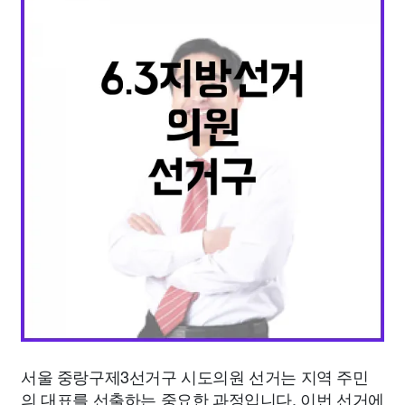
종교
사회
정치
건강
의료
의학
경제
마케팅
부동산
외국어
교육
교통
생활
기타
서울 중랑구제3선거구 시도의원 선거는 지역 주민
의 대표를 선출하는 중요한 과정입니다. 이번 선거에