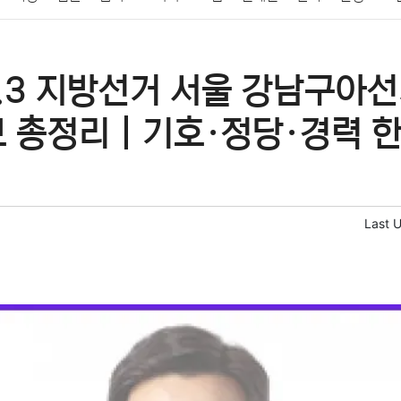
패션
미용
증권
인테리어
요리
상품리뷰
원예
금융
6.3 지방선거 서울 강남구아
정치
건강
의료
의학
경제
마케팅
부동산
외국어
보 총정리｜기호·정당·경력 한
Last 