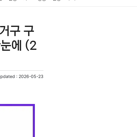
게임
스포츠
사진
대출
자동차
취미
선거구 구
교육
교통
생활
기타
눈에 (2
Updated :
2026-05-23