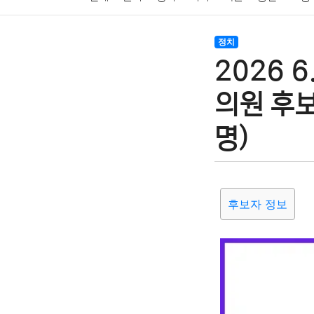
암호화폐
블록체인
결혼
육아
반려동물
정치
2026 
여행
맛집
IT
컴퓨터
기술
종교
사회
의원 후
명)
후보자 정보