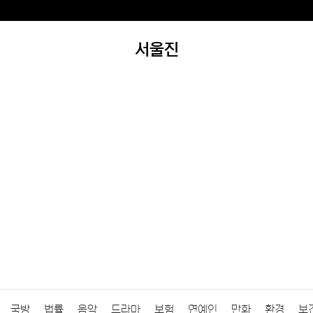
서울진
국방
법률
음악
드라마
보험
연예인
만화
환경
보