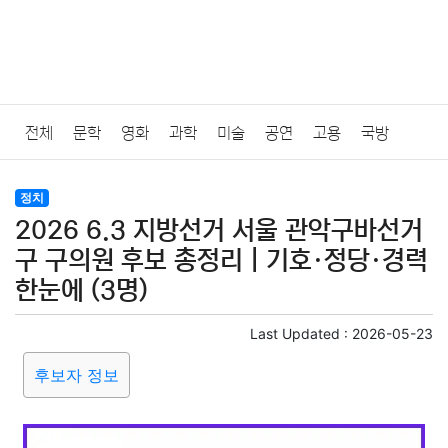
전체
문학
영화
과학
미술
공연
고용
국방
법률
음악
드라마
보험
연예인
만화
환경
보건
정치
2026 6.3 지방선거 서울 관악구바선거
질병
가요
방송
일상
주식
암호화폐
블록체인
구 구의원 후보 총정리｜기호·정당·경력
한눈에 (3명)
결혼
육아
반려동물
패션
미용
증권
인테리어
Last Updated :
2026-05-23
요리
상품리뷰
원예
금융
게임
스포츠
사진
후보자 정보
대출
자동차
취미
여행
맛집
IT
컴퓨터
기술