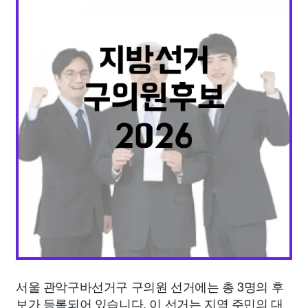
종교
사회
정치
건강
의료
의학
경제
마케팅
부동산
외국어
교육
교통
생활
기타
서울 관악구바선거구 구의원 선거에는 총 3명의 후
보가 등록되어 있습니다. 이 선거는 지역 주민의 대