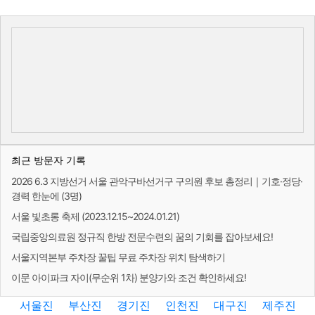
최근 방문자 기록
2026 6.3 지방선거 서울 관악구바선거구 구의원 후보 총정리｜기호·정당·
경력 한눈에 (3명)
서울 빛초롱 축제 (2023.12.15~2024.01.21)
국립중앙의료원 정규직 한방 전문수련의 꿈의 기회를 잡아보세요!
서울지역본부 주차장 꿀팁 무료 주차장 위치 탐색하기
이문 아이파크 자이(무순위 1차) 분양가와 조건 확인하세요!
서울진
부산진
경기진
인천진
대구진
제주진