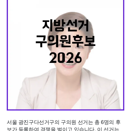
종교
사회
정치
건강
의료
의학
경제
마케팅
부동산
외국어
교육
교통
생활
기타
서울 광진구다선거구의 구의원 선거는 총 6명의 후
보가 등록하여 경쟁을 벌이고 있습니다. 이 선거는