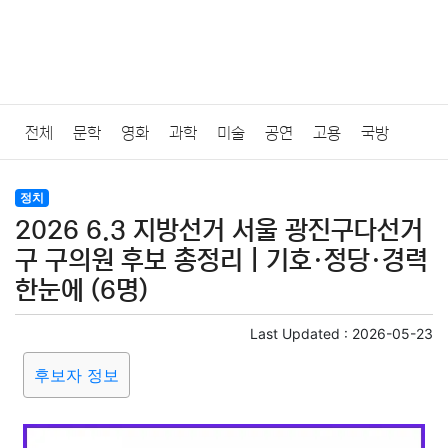
전체
문학
영화
과학
미술
공연
고용
국방
법률
음악
드라마
보험
연예인
만화
환경
보건
정치
2026 6.3 지방선거 서울 광진구다선거
질병
가요
방송
일상
주식
암호화폐
블록체인
구 구의원 후보 총정리｜기호·정당·경력
한눈에 (6명)
결혼
육아
반려동물
패션
미용
증권
인테리어
Last Updated :
2026-05-23
요리
상품리뷰
원예
금융
게임
스포츠
사진
후보자 정보
대출
자동차
취미
여행
맛집
IT
컴퓨터
기술