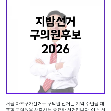
종교
사회
정치
건강
의료
의학
경제
마케팅
부동산
외국어
교육
교통
생활
기타
서울 마포구가선거구 구의원 선거는 지역 주민을 대
표할 구의원을 선출하는 중요한 선거입니다. 이번 선