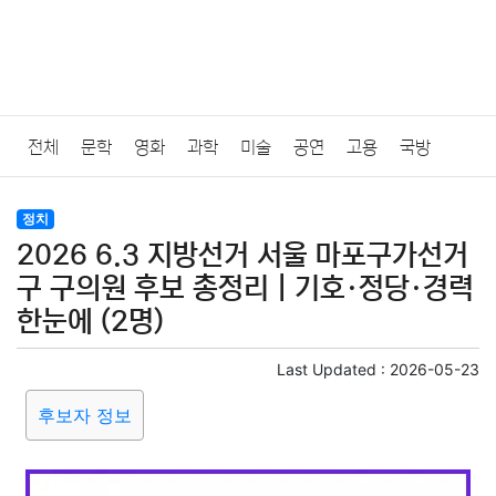
전체
문학
영화
과학
미술
공연
고용
국방
법률
음악
드라마
보험
연예인
만화
환경
보건
정치
2026 6.3 지방선거 서울 마포구가선거
질병
가요
방송
일상
주식
암호화폐
블록체인
구 구의원 후보 총정리｜기호·정당·경력
한눈에 (2명)
결혼
육아
반려동물
패션
미용
증권
인테리어
Last Updated :
2026-05-23
요리
상품리뷰
원예
금융
게임
스포츠
사진
후보자 정보
대출
자동차
취미
여행
맛집
IT
컴퓨터
기술