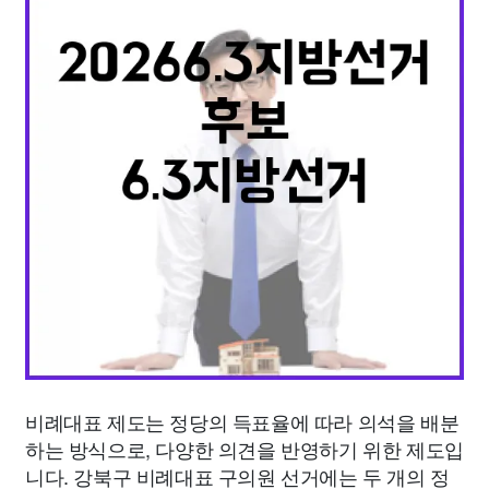
종교
사회
정치
건강
의료
의학
경제
마케팅
부동산
외국어
교육
교통
생활
기타
비례대표 제도는 정당의 득표율에 따라 의석을 배분
하는 방식으로, 다양한 의견을 반영하기 위한 제도입
니다. 강북구 비례대표 구의원 선거에는 두 개의 정