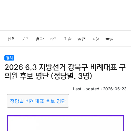
전체
문학
영화
과학
미술
공연
고용
국방
법률
음악
드라마
보험
연예인
만화
환경
보건
정치
2026 6.3 지방선거 강북구 비례대표 구
질병
가요
방송
일상
주식
암호화폐
블록체인
의원 후보 명단 (정당별, 3명)
결혼
육아
반려동물
패션
미용
증권
인테리어
Last Updated :
2026-05-23
정당별 비례대표 후보 명단
요리
상품리뷰
원예
금융
게임
스포츠
사진
대출
자동차
취미
여행
맛집
IT
컴퓨터
기술