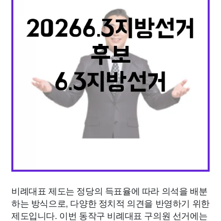
종교
사회
정치
건강
의료
의학
경제
마케팅
부동산
외국어
교육
교통
생활
기타
비례대표 제도는 정당의 득표율에 따라 의석을 배분
하는 방식으로, 다양한 정치적 의견을 반영하기 위한
제도입니다. 이번 동작구 비례대표 구의원 선거에는