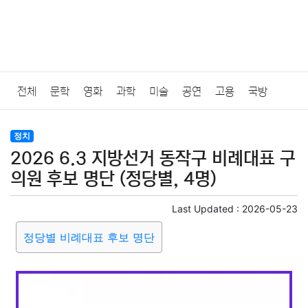
전체
문학
영화
과학
미술
공연
고용
국방
법률
음악
드라마
보험
연예인
만화
환경
보건
정치
2026 6.3 지방선거 동작구 비례대표 구
질병
가요
방송
일상
주식
암호화폐
블록체인
의원 후보 명단 (정당별, 4명)
결혼
육아
반려동물
패션
미용
증권
인테리어
Last Updated :
2026-05-23
정당별 비례대표 후보 명단
요리
상품리뷰
원예
금융
게임
스포츠
사진
대출
자동차
취미
여행
맛집
IT
컴퓨터
기술