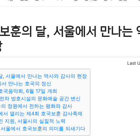
패션
미용
증권
인테리어
요리
상품리뷰
원예
금융
보훈의 달, 서울에서 만나는 
정치
건강
의료
의학
경제
마케팅
부동산
외국어
장
Last 
달, 서울에서 만나는 역사와 감사의 현장
서 만나는 호국의 정신
국음악회, 6월 17일 개최
전차 방호시설의 문화예술 공간 변신
사의 정원에서 전하는 평화와 감사
에서 열리는 제4회 호국보훈 감사축제
 지원, 서울시의 실질적 노력
께 서울에서 호국보훈의 의미를 되새기다