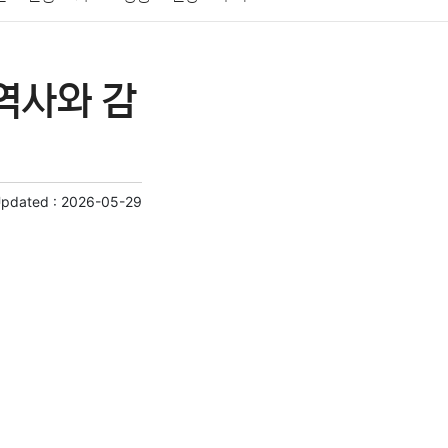
게임
스포츠
사진
대출
자동차
취미
역사와 감
교육
교통
생활
기타
Updated :
2026-05-29