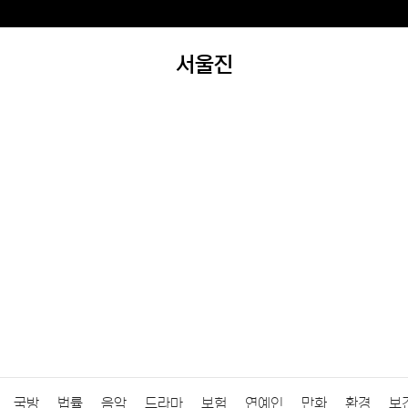
서울진
국방
법률
음악
드라마
보험
연예인
만화
환경
보