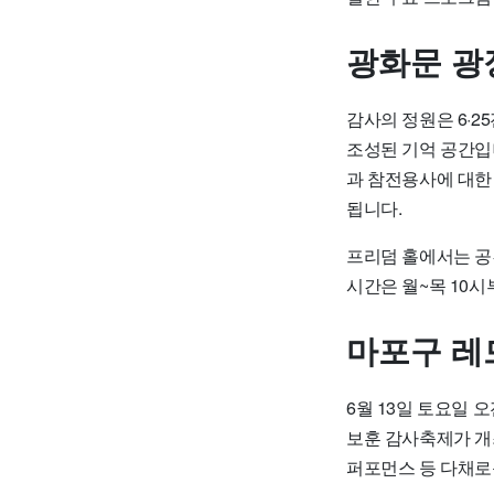
광화문 광
감사의 정원
은 6·
조성된 기억 공간입니
과 참전용사에 대한
됩니다.
프리덤 홀에서는 공
시간은 월~목 10시
마포구 레
6월 13일 토요일 
보훈 감사축제
가 개
퍼포먼스 등 다채로