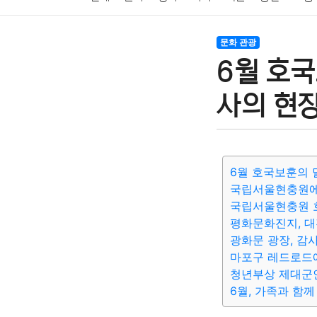
암호화폐
블록체인
결혼
육아
반려동물
문화 관광
6월 호국
여행
맛집
IT
컴퓨터
기술
종교
사회
사의 현
6월 호국보훈의 
국립서울현충원에
국립서울현충원 호
평화문화진지, 대
광화문 광장, 감
마포구 레드로드
청년부상 제대군인
6월, 가족과 함