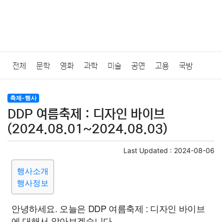
전체
문학
영화
과학
미술
공연
고용
국방
법률
음악
드라마
보험
연예인
만화
환경
보건
축제-행사
DDP 여름축제 : 디자인 바이브
질병
가요
방송
일상
주식
암호화폐
블록체인
(2024.08.01~2024.08.03)
결혼
육아
반려동물
패션
미용
증권
인테리어
Last Updated :
2024-08-06
행사소개
요리
상품리뷰
원예
금융
게임
스포츠
사진
행사정보
대출
자동차
취미
여행
맛집
IT
컴퓨터
기술
안녕하세요. 오늘은 DDP 여름축제 : 디자인 바이브
에 대해서 알아보겠습니다.