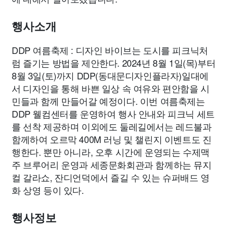
종교
사회
정치
건강
의료
의학
경제
마케팅
행사소개
부동산
외국어
교육
교통
생활
기타
DDP 여름축제 : 디자인 바이브는 도시를 피크닉처
럼 즐기는 방법을 제안한다. 2024년 8월 1일(목)부터
8월 3일(토)까지 DDP(동대문디자인플라자)일대에
서 디자인을 통해 바쁜 일상 속 여유와 편안함을 시
민들과 함께 만들어갈 예정이다. 이번 여름축제는
DDP 웰컴센터를 운영하여 행사 안내와 피크닉 세트
를 선착 제공하며 이외에도 둘레길에서는 레드불과
함께하여 오르막 400M 러닝 및 챌린지 이벤트도 진
행한다. 뿐만 아니라, 오후 시간에 운영되는 수제맥
주 브루어리 운영과 세종문화회관과 함께하는 뮤지
컬 갈라쇼, 잔디언덕에서 즐길 수 있는 슈퍼배드 영
화 상영 등이 있다.
행사정보