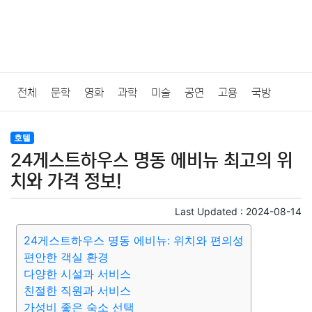
전체
문학
영화
과학
미술
공연
고용
국방
법률
음악
드라마
보험
연예인
만화
환경
보건
호텔
24게스트하우스 명동 에비뉴 최고의 위
질병
가요
방송
일상
주식
암호화폐
블록체인
치와 가격 정보!
결혼
육아
반려동물
패션
미용
증권
인테리어
Last Updated :
2024-08-14
24게스트하우스 명동 에비뉴: 위치와 편의성
요리
상품리뷰
원예
금융
게임
스포츠
사진
편안한 객실 환경
다양한 시설과 서비스
대출
자동차
취미
여행
맛집
IT
컴퓨터
기술
친절한 직원과 서비스
가성비 좋은 숙소 선택