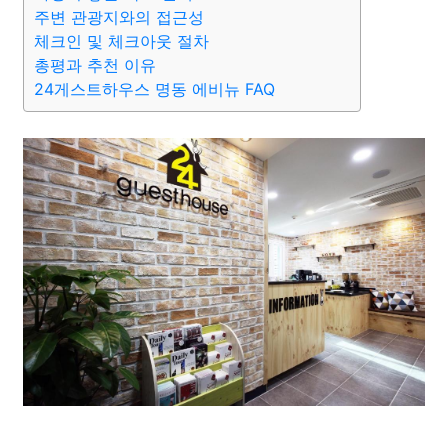
종교
사회
정치
건강
의료
의학
경제
마케팅
주변 관광지와의 접근성
체크인 및 체크아웃 절차
총평과 추천 이유
부동산
외국어
교육
교통
생활
기타
24게스트하우스 명동 에비뉴 FAQ