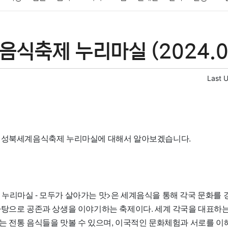
패션
미용
증권
인테리어
요리
상품리뷰
원예
금융
식축제 누리마실 (2024.05
정치
건강
의료
의학
경제
마케팅
부동산
외국어
Last 
 성북세계음식축제 누리마실에 대해서 알아보겠습니다.
누리마실 - 모두가 살아가는 맛>은 세계음식을 통해 각국 문화를 
바탕으로 공존과 상생을 이야기하는 축제이다. 세계 각국을 대표하는
는 전통 음식들을 맛볼 수 있으며, 이국적인 문화체험과 서로를 이