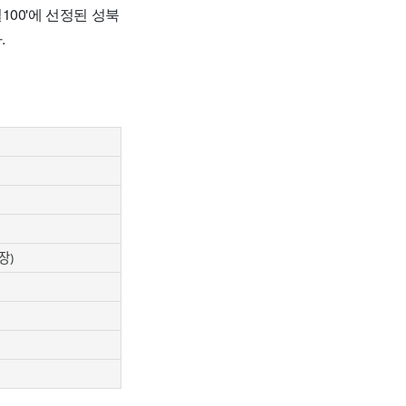
00'에 선정된 성북
.
장)