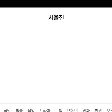
서울진
국방
법률
음악
드라마
보험
연예인
만화
환경
보