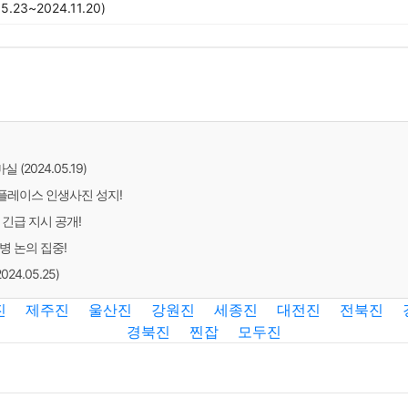
23~2024.11.20)
2024.05.19)
핫플레이스 인생사진 성지!
긴급 지시 공개!
병 논의 집중!
24.05.25)
진
제주진
울산진
강원진
세종진
대전진
전북진
경북진
찐잡
모두진