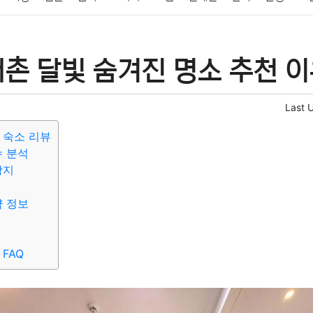
패션
미용
증권
인테리어
요리
상품리뷰
원예
금융
촌 달빛 숨겨진 명소 추천 
정치
건강
의료
의학
경제
마케팅
부동산
외국어
Last 
 숙소 리뷰
수 분석
광지
약 정보
FAQ