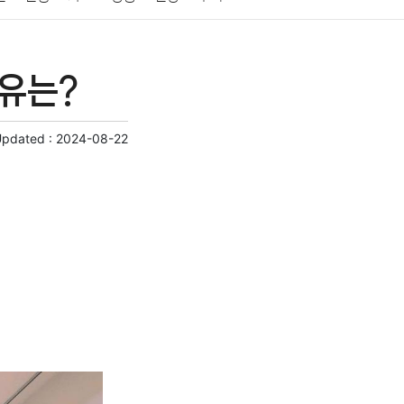
게임
스포츠
사진
대출
자동차
취미
이유는?
교육
교통
생활
기타
Updated :
2024-08-22