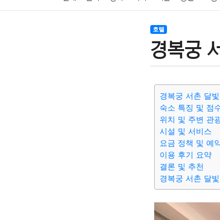
암호화폐
블록체인
결혼
육아
반려동물
호텔
경복궁 서
여행
맛집
IT
컴퓨터
기술
종교
사회
경복궁 서촌 달빛
숙소 특징 및 점
위치 및 주변 관
시설 및 서비스
요금 정책 및 예
이용 후기 요약
결론 및 추천
경복궁 서촌 달빛 