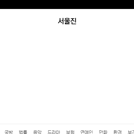
서울진
국방
법률
음악
드라마
보험
연예인
만화
환경
보