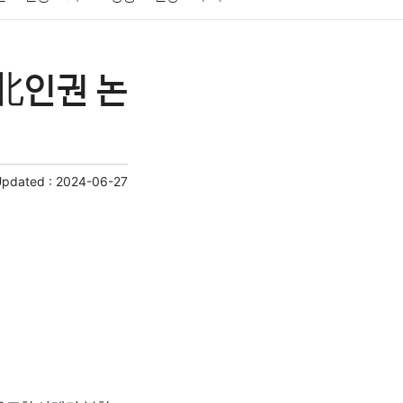
게임
스포츠
사진
대출
자동차
취미
北인권 논
교육
교통
생활
기타
Updated :
2024-06-27