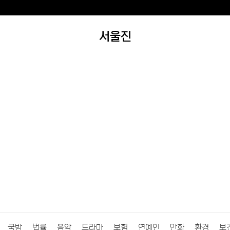
서울진
국방
법률
음악
드라마
보험
연예인
만화
환경
보