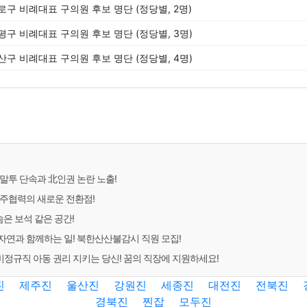
종로구 비례대표 구의원 후보 명단 (정당별, 2명)
은평구 비례대표 구의원 후보 명단 (정당별, 3명)
용산구 비례대표 구의원 후보 명단 (정당별, 4명)
말투 단속과 北인권 논란 노출!
주협력의 새로운 전환점!
숨은 보석 같은 공간!
연과 함께하는 일! 북한산산불감시 직원 모집!
규직 아동 권리 지키는 당신! 꿈의 직장에 지원하세요!
진
제주진
울산진
강원진
세종진
대전진
전북진
경북진
찐잡
모두진