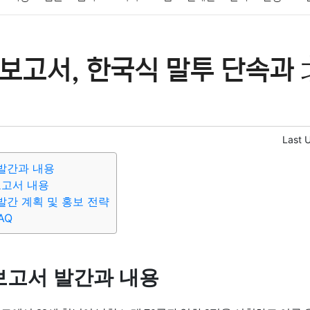
패션
미용
증권
인테리어
요리
상품리뷰
원예
금융
보고서, 한국식 말투 단속과 
정치
건강
의료
의학
경제
마케팅
부동산
외국어
Last 
발간과 내용
보고서 내용
간 계획 및 홍보 전략
AQ
고서 발간과 내용