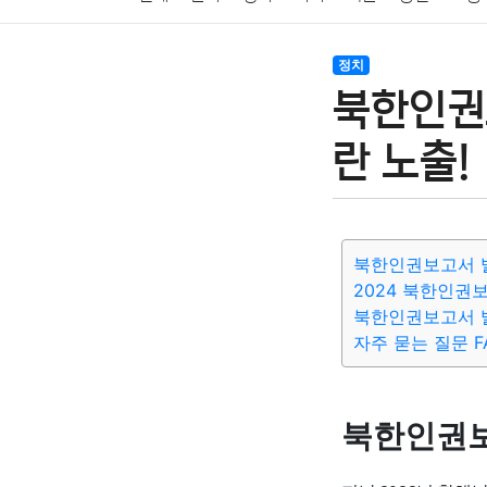
암호화폐
블록체인
결혼
육아
반려동물
정치
북한인권
여행
맛집
IT
컴퓨터
기술
종교
사회
란 노출!
북한인권보고서 
2024 북한인권
북한인권보고서 발
자주 묻는 질문 F
북한인권보