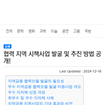
전체
문학
영화
과학
미술
공연
고용
국방
법률
음악
드라마
보험
연예인
만화
환경
보건
금융
협력 지역 시책사업 발굴 및 추진 방법 공
질병
가요
방송
일상
주식
암호화폐
블록체인
개!
결혼
육아
반려동물
패션
미용
증권
인테리어
Last Updated :
2024-12-16
지역금융 협력모델 발굴의 필요성
요리
상품리뷰
원예
금융
게임
스포츠
사진
우수 지역금융 협력모델 발굴·지원사업 개요
우수 지자체 선정 과정
대출
자동차
취미
여행
맛집
IT
컴퓨터
기술
최우수 및 우수 지자체 사례
지역금융 지원사업의 기대 효과와 비전