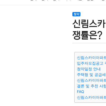
암호화폐
블록체인
결혼
육아
반려동물
청약
신림스카
여행
맛집
IT
컴퓨터
기술
종교
사회
쟁률은?
신림스카이아파트(
입주자모집공고 
청약일정 안내
주택형 및 공급
신림스카이아파트
결론 및 추천 사
FAQ
신림스카이아파트(