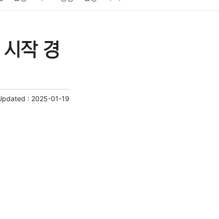
게임
스포츠
사진
대출
자동차
취미
 시작 경
교육
교통
생활
기타
Updated :
2025-01-19