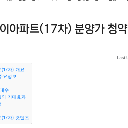
패션
미용
증권
인테리어
요리
상품리뷰
원예
금융
이아파트(17차) 분양가 청약
정치
건강
의료
의학
경제
마케팅
부동산
외국어
Last 
17차) 개요
주요정보
세대수
의 기대효과
항
17차) 숏텐츠