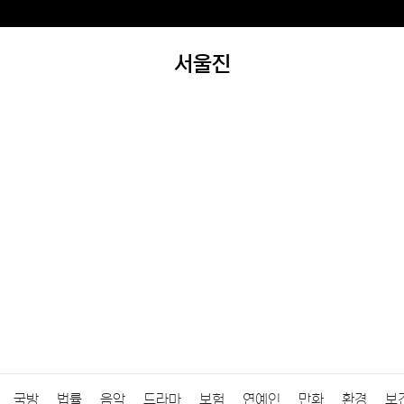
서울진
국방
법률
음악
드라마
보험
연예인
만화
환경
보