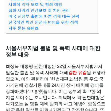
종교
사회
정치
건강
의료
의학
경제
마케팅
사회적 약자 보호 및 범죄 예방
집회·시위의 인권보호 및 치안 관리
미국 신정부 출범에 따른 경제 대응 전략
부동산
외국어
교육
교통
생활
기타
전국적인 치안 안정과 번영을 위한 정책
자주 묻는 숏텐츠
서울서부지법 불법 및 폭력 사태에 대한
정부 대응
최상목 대통령 권한대행은 22일 서울서부지법에서
발생한 불법 및 폭력 사태에 대해
을 표명하
강한 유감
였으며, 이와 관련하여 "헌법재판소·법원 등 주요 국
가기관에 경찰기동대를 24시간 상시 배치해 경비를
강화하겠다"고 밝혔습니다. 이는 정부의 확고한 의
지를 보여주는 조치입니다. 회의에서 최 권한대행은
다가오는 설 명절 대비 범죄와 사고 예방에 힘씀으로
써 평온한 일상을 지켜나가겠다고 강조했습니다. 또