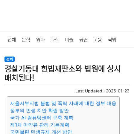
전체
문학
영화
과학
미술
공연
고용
국방
법률
음악
드라마
보험
연예인
만화
환경
보건
정치
경찰기동대 헌법재판소와 법원에 상시
질병
가요
방송
일상
주식
암호화폐
블록체인
배치된다!
결혼
육아
반려동물
패션
미용
증권
인테리어
Last Updated :
2025-01-23
서울서부지법 불법 및 폭력 사태에 대한 정부 대응
요리
상품리뷰
원예
금융
게임
스포츠
사진
정부의 민생 치안 확립 방안
국가 AI 컴퓨팅센터 구축 계획
대출
자동차
취미
여행
맛집
IT
컴퓨터
기술
제1차 마약류 관리 기본계획
국민불편 민생규제 개선 방안