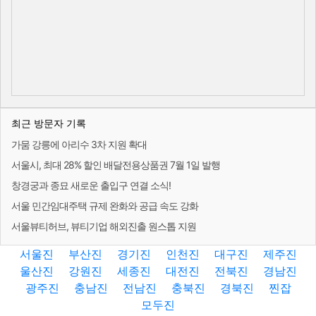
최근 방문자 기록
가뭄 강릉에 아리수 3차 지원 확대
서울시, 최대 28% 할인 배달전용상품권 7월 1일 발행
창경궁과 종묘 새로운 출입구 연결 소식!
서울 민간임대주택 규제 완화와 공급 속도 강화
서울뷰티허브, 뷰티기업 해외진출 원스톱 지원
서울진
부산진
경기진
인천진
대구진
제주진
울산진
강원진
세종진
대전진
전북진
경남진
광주진
충남진
전남진
충북진
경북진
찐잡
모두진