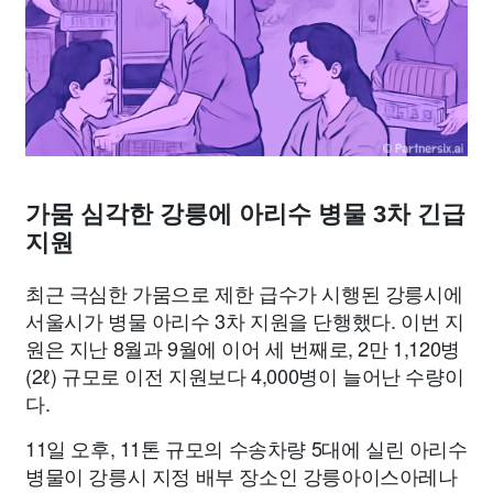
종교
사회
정치
건강
의료
의학
경제
마케팅
부동산
외국어
교육
교통
생활
기타
가뭄 심각한 강릉에 아리수 병물 3차 긴급
지원
최근 극심한 가뭄으로 제한 급수가 시행된 강릉시에
서울시가 병물 아리수 3차 지원을 단행했다. 이번 지
원은 지난 8월과 9월에 이어 세 번째로, 2만 1,120병
(2ℓ) 규모로 이전 지원보다 4,000병이 늘어난 수량이
다.
11일 오후, 11톤 규모의 수송차량 5대에 실린 아리수
병물이 강릉시 지정 배부 장소인 강릉아이스아레나