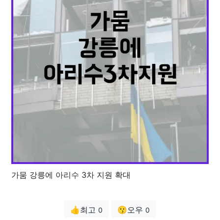
가뭄 강릉에 아리수 3차 지원 확대
👍최고
😗오우
0
0