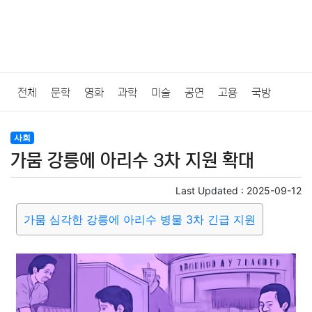
전체
문학
영화
과학
미술
공연
고용
국방
법률
음악
드라마
보험
연예인
만화
환경
보건
사회
가뭄 강릉에 아리수 3차 지원 확대
질병
가요
방송
일상
주식
암호화폐
블록체인
Last Updated :
2025-09-12
결혼
육아
반려동물
패션
미용
증권
인테리어
가뭄 심각한 강릉에 아리수 병물 3차 긴급 지원
요리
상품리뷰
원예
금융
게임
스포츠
사진
대출
자동차
취미
여행
맛집
IT
컴퓨터
기술