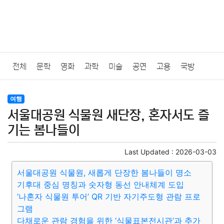
전체
문학
영화
과학
미술
공연
고용
국방
법률
음악
드라마
보험
연예인
만화
환경
보건
여행
서울대공원 식물원 새단장, 혼자서도 즐
질병
가요
방송
일상
주식
암호화폐
블록체인
기는 봄나들이
결혼
육아
반려동물
패션
미용
증권
인테리어
Last Updated :
2026-03-03
서울대공원 식물원, 새롭게 단장한 봄나들이 명소
요리
상품리뷰
원예
금융
게임
스포츠
사진
기후대 중심 명칭과 숫자형 동선 안내체계 도입
‘나혼자 식물원 투어’ QR 기반 자기주도형 관람 프로
대출
자동차
취미
여행
맛집
IT
컴퓨터
기술
그램
다채로운 관람 경험을 위한 ‘식물표본전시관’과 추가