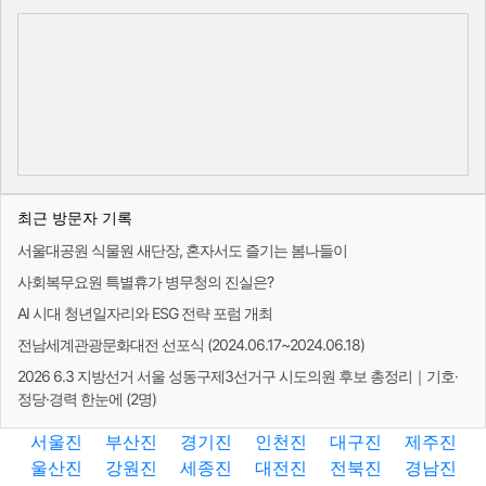
최근 방문자 기록
서울대공원 식물원 새단장, 혼자서도 즐기는 봄나들이
사회복무요원 특별휴가 병무청의 진실은?
AI 시대 청년일자리와 ESG 전략 포럼 개최
전남세계관광문화대전 선포식 (2024.06.17~2024.06.18)
2026 6.3 지방선거 서울 성동구제3선거구 시도의원 후보 총정리｜기호·
정당·경력 한눈에 (2명)
서울진
부산진
경기진
인천진
대구진
제주진
울산진
강원진
세종진
대전진
전북진
경남진