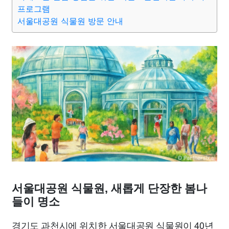
종교
사회
정치
건강
의료
의학
경제
마케팅
프로그램
서울대공원 식물원 방문 안내
부동산
외국어
교육
교통
생활
기타
서울대공원 식물원, 새롭게 단장한 봄나
들이 명소
경기도 과천시에 위치한 서울대공원 식물원이 40년