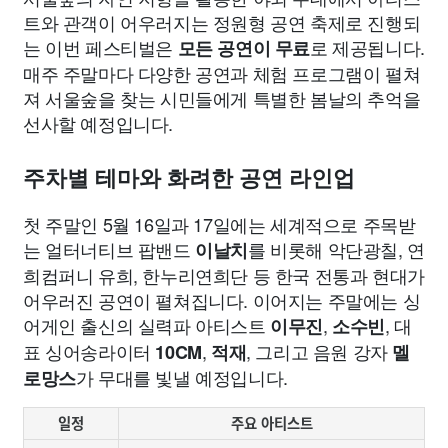
트와 관객이 어우러지는 정원형 공연 축제로 진행되
는 이번 페스티벌은
로 제공됩니다.
모든 공연이 무료
매주 주말마다 다양한 공연과 체험 프로그램이 펼쳐
져 서울숲을 찾는 시민들에게 특별한 봄날의 추억을
선사할 예정입니다.
주차별 테마와 화려한 공연 라인업
첫 주말인 5월 16일과 17일에는 세계적으로 주목받
는 얼터너티브 팝밴드
를 비롯해 악단광칠, 연
이날치
희컴퍼니 유희, 한누리연희단 등 한국 전통과 현대가
어우러진 공연이 펼쳐집니다. 이어지는 주말에는 싱
어게인 출신의 실력파 아티스트
,
, 대
이무진
소수빈
표 싱어송라이터
,
, 그리고 음원 강자
10CM
적재
멜
가 무대를 빛낼 예정입니다.
로망스
일정
주요 아티스트