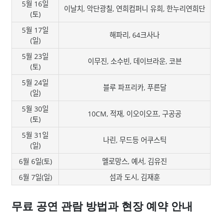
5월 16일
이날치, 악단광칠, 연희컴퍼니 유희, 한누리연희단
(토)
5월 17일
해파리, 64크사나
(일)
5월 23일
이무진, 소수빈, 데이브라운, 코븐
(토)
5월 24일
블루 파프리카, 푸른달
(일)
5월 30일
10CM, 적재, 이오이오프, 구공공
(토)
5월 31일
나린, 무드등 어쿠스틱
(일)
6월 6일(토)
멜로망스, 예서, 김유진
6월 7일(일)
섬과 도시, 김재훈
무료 공연 관람 방법과 현장 예약 안내