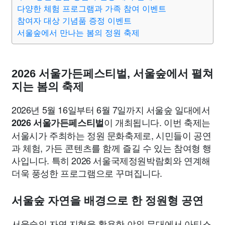
종교
사회
정치
건강
의료
의학
경제
마케팅
다양한 체험 프로그램과 가족 참여 이벤트
참여자 대상 기념품 증정 이벤트
서울숲에서 만나는 봄의 정원 축제
부동산
외국어
교육
교통
생활
기타
2026 서울가든페스티벌, 서울숲에서 펼쳐
지는 봄의 축제
2026년 5월 16일부터 6월 7일까지 서울숲 일대에서
이 개최됩니다. 이번 축제는
2026 서울가든페스티벌
서울시가 주최하는 정원 문화축제로, 시민들이 공연
과 체험, 가든 콘텐츠를 함께 즐길 수 있는 참여형 행
사입니다. 특히 2026 서울국제정원박람회와 연계해
더욱 풍성한 프로그램으로 꾸며집니다.
서울숲 자연을 배경으로 한 정원형 공연
서울숲의 자연 지형을 활용한 야외 무대에서 아티스