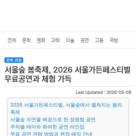
전체
문학
영화
과학
미술
공연
고용
국방
법률
음악
드라마
보험
연예인
만화
환경
보건
문화 관광
서울숲 봄축제, 2026 서울가든페스티벌
질병
가요
방송
일상
주식
암호화폐
블록체인
무료공연과 체험 가득
결혼
육아
반려동물
패션
미용
증권
인테리어
Last Updated :
2026-05-08
2026 서울가든페스티벌, 서울숲에서 펼쳐지는 봄의
요리
상품리뷰
원예
금융
게임
스포츠
사진
축제
서울숲 자연을 배경으로 한 정원형 공연
대출
자동차
취미
여행
맛집
IT
컴퓨터
기술
주차별 테마와 화려한 공연 라인업
무료 공연 관람 방법과 현장 예약 안내